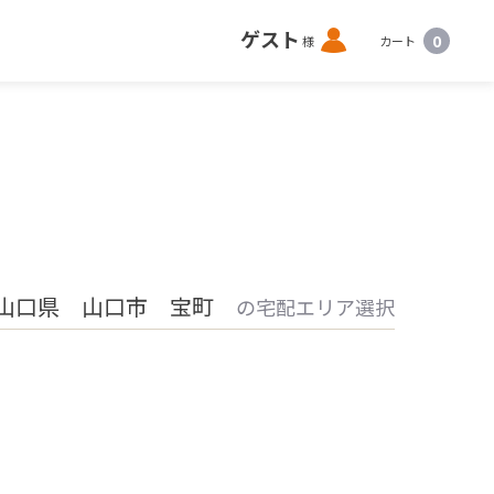
ロ
ゲスト
0
様
カート
グ
イ
ン
山口県 山口市 宝町
の宅配エリア選択