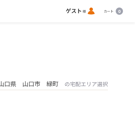
ロ
ゲスト
0
様
カート
グ
イ
ン
山口県 山口市 緑町
の宅配エリア選択