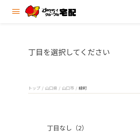
メ
ニ
ュ
ー
を
開
丁目を選択してください
く
トップ
山口県
山口市
緑町
丁目なし（2）