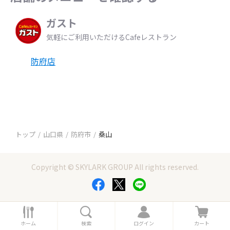
ガスト
気軽にご利用いただけるCafeレストラン
防府店
トップ
山口県
防府市
桑山
Copyright © SKYLARK GROUP All rights reserved.
ホ
検
ロ
カ
ー
索
グ
ー
ホーム
検索
ログイン
カート