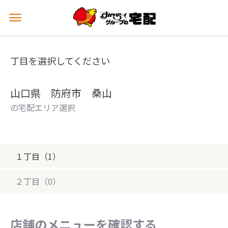
メ
ニ
ュ
ー
丁目を選択してください
を
開
く
山口県 防府市 桑山
の宅配エリア選択
１丁目（1）
２丁目（0）
店舗のメニューを確認する