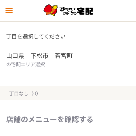
メ
ニ
ュ
ー
丁目を選択してください
を
開
く
山口県 下松市 若宮町
の宅配エリア選択
丁目なし（0）
店舗のメニューを確認する