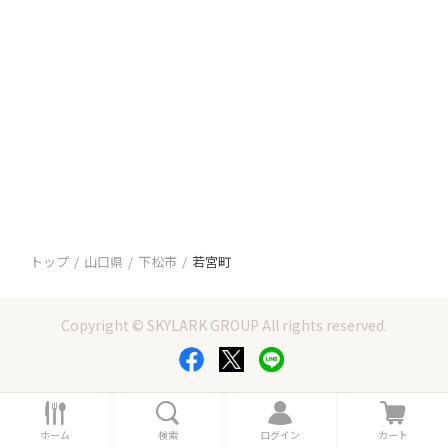
トップ
山口県
下松市
若宮町
Copyright © SKYLARK GROUP All rights reserved.
ホ
検
ロ
カ
ー
索
グ
ー
ホーム
検索
ログイン
カート