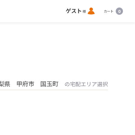
ロ
ゲスト
0
様
カート
グ
イ
ン
梨県 甲府市 国玉町
の宅配エリア選択