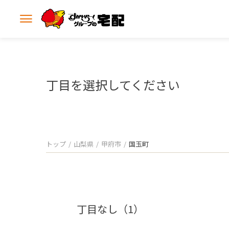
メ
ニ
ュ
ー
を
開
丁目を選択してください
く
トップ
山梨県
甲府市
国玉町
丁目なし（1）