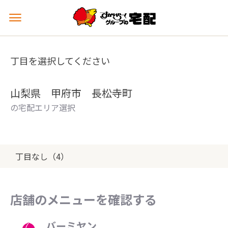
メ
ニ
ュ
ー
丁目を選択してください
を
開
く
山梨県 甲府市 長松寺町
の宅配エリア選択
丁目なし（4）
店舗のメニューを確認する
バーミヤン