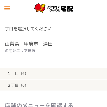
メ
ニ
ュ
ー
丁目を選択してください
を
開
く
山梨県 甲府市 湯田
の宅配エリア選択
１丁目（6）
２丁目（6）
店舗のメニューを確認する