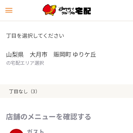
メ
ニ
ュ
ー
丁目を選択してください
を
開
く
山梨県 大月市 賑岡町 ゆりケ丘
の宅配エリア選択
丁目なし（3）
店舗のメニューを確認する
ガスト