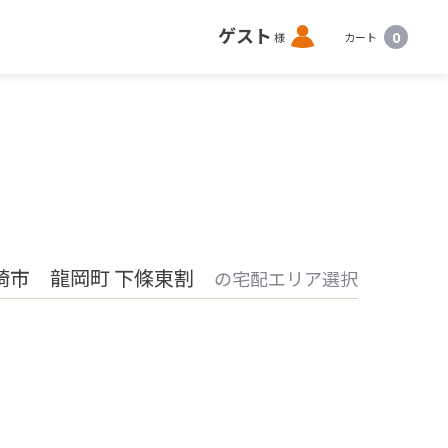
ロ
ゲスト
0
様
カート
グ
イ
ン
崎市 龍岡町 下條東割
の宅配エリア選択