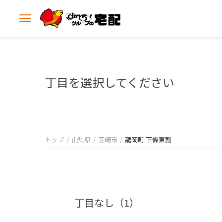
メ
ニ
ュ
ー
を
開
丁目を選択してください
く
トップ
山梨県
韮崎市
龍岡町 下條東割
丁目なし（1）