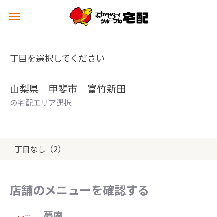
メ
ニ
ュ
ー
丁目を選択してください
を
開
く
山梨県 甲斐市 富竹新田
の宅配エリア選択
丁目なし（2）
店舗のメニューを確認する
夢庵