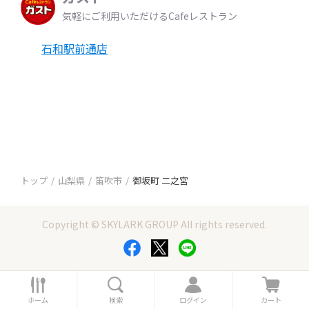
気軽にご利用いただけるCafeレストラン
石和駅前通店
トップ
山梨県
笛吹市
御坂町 二之宮
Copyright © SKYLARK GROUP All rights reserved.
ホ
検
ロ
カ
ー
索
グ
ー
ホーム
検索
ログイン
カート