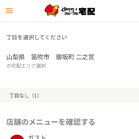
メ
ニ
ュ
ー
丁目を選択してください
を
開
く
山梨県 笛吹市 御坂町 二之宮
の宅配エリア選択
丁目なし（1）
店舗のメニューを確認する
ガスト