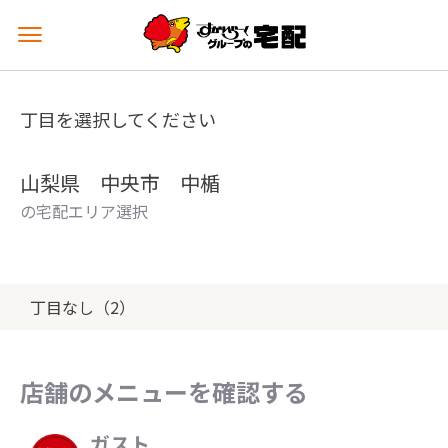
メ
ニ
ュ
ー
丁目を選択してください
を
開
く
山梨県 中央市 中楯
の宅配エリア選択
丁目なし（2）
店舗のメニューを確認する
ガスト