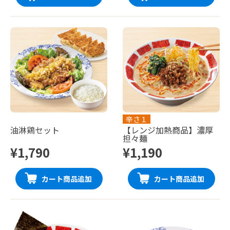
辛さ１
油淋鶏セット
【レンジ加熱商品】濃厚
担々麺
¥1,790
¥1,190
カート商品追加
カート商品追加