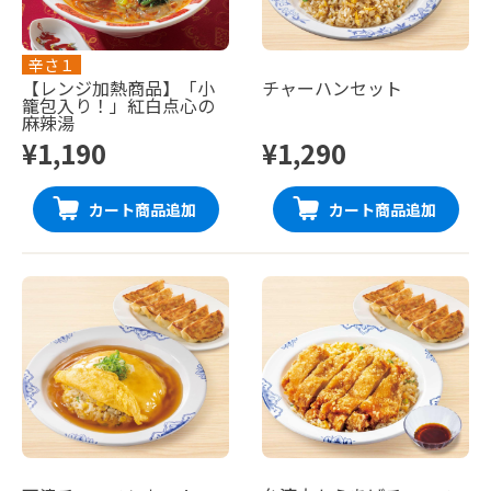
辛さ１
【レンジ加熱商品】「小
チャーハンセット
籠包入り！」紅白点心の
麻辣湯
¥1,190
¥1,290
カート商品追加
カート商品追加