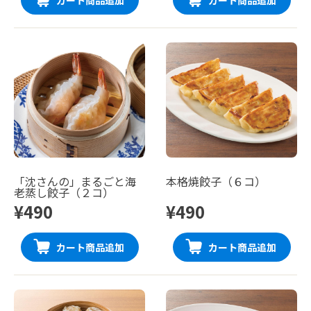
「沈さんの」まるごと海
本格焼餃子（６コ）
老蒸し餃子（２コ）
¥490
¥490
カート商品追加
カート商品追加