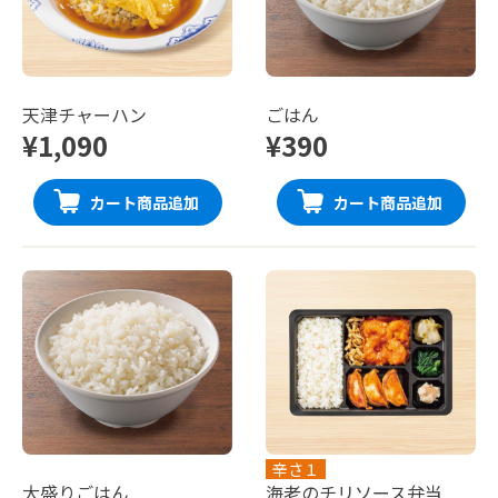
天津チャーハン
ごはん
¥1,090
¥390
カート商品追加
カート商品追加
辛さ１
大盛りごはん
海老のチリソース弁当