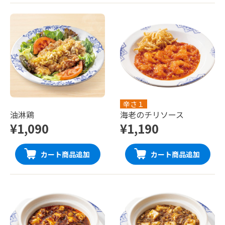
辛さ１
油淋鶏
海老のチリソース
¥1,090
¥1,190
カート商品追加
カート商品追加