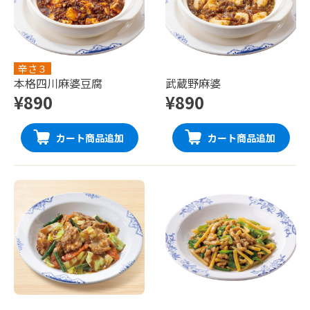
辛さ３
本格四川麻婆豆腐
武蔵野麻婆
¥890
¥890
カート商品追加
カート商品追加