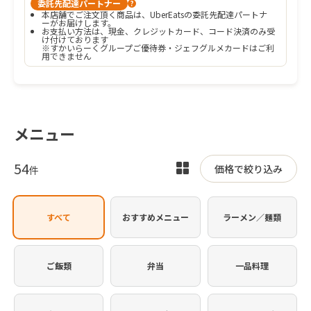
委託先配達パートナー
?
本店舗でご注文頂く商品は、UberEatsの委託先配達パートナ
ーがお届けします。
お支払い方法は、現金、クレジットカード、コード決済のみ受
け付けております

※すかいらーくグループご優待券・ジェフグルメカードはご利
用できません
メニュー
54
表
価格で絞り込み
件
示
を
すべて
おすすめメニュー
ラーメン／麺類
切
り
替
ご飯類
弁当
一品料理
え