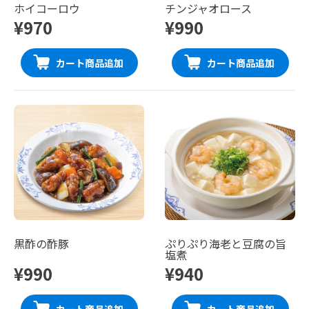
ホイコーロウ
チンジャオロース
¥970
¥990
カート商品追加
カート商品追加
黒酢の酢豚
ぷりぷり海老と豆腐の旨
塩煮
¥990
¥940
カート商品追加
カート商品追加