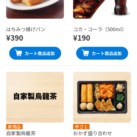
はちみつ揚げパン
コカ・コーラ（500ml）
¥390
¥190
カート商品追加
カート商品追加
新商品
辛さ１
自家製烏龍茶
おかず盛り合わせ