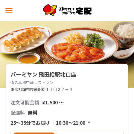
メ
ニ
ュ
ー
を
開
く
バーミヤン 飛田給駅北口店
街の本格中華レストラン
東京都調布市飛田給１丁目２７－４
注文可能金額
¥1,500 〜
配達料
無料
25〜35分でお届け
10:30〜21:00