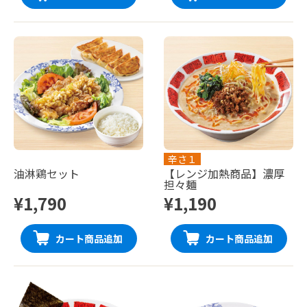
辛さ１
油淋鶏セット
【レンジ加熱商品】濃厚
担々麺
¥1,790
¥1,190
カート商品追加
カート商品追加