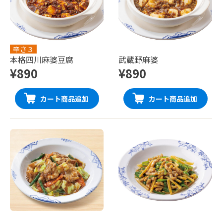
辛さ３
本格四川麻婆豆腐
武蔵野麻婆
¥890
¥890
カート商品追加
カート商品追加