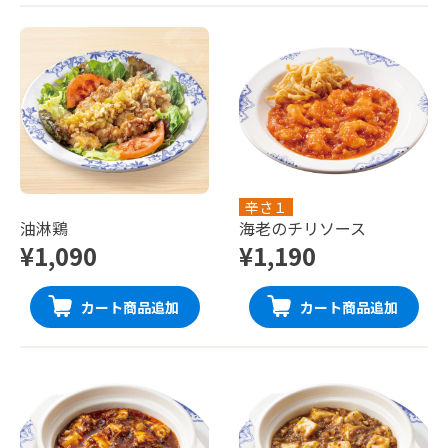
辛さ１
油淋鶏
海老のチリソース
¥1,090
¥1,190
カート商品追加
カート商品追加