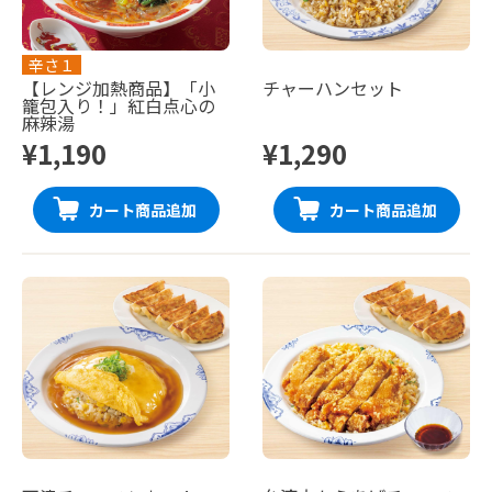
辛さ１
【レンジ加熱商品】「小
チャーハンセット
籠包入り！」紅白点心の
麻辣湯
¥1,190
¥1,290
カート商品追加
カート商品追加