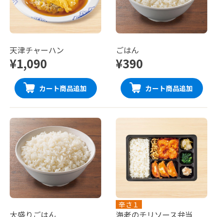
天津チャーハン
ごはん
¥1,090
¥390
カート商品追加
カート商品追加
辛さ１
大盛りごはん
海老のチリソース弁当