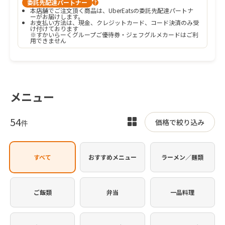
委託先配達パートナー
?
本店舗でご注文頂く商品は、UberEatsの委託先配達パートナ
ーがお届けします。
お支払い方法は、現金、クレジットカード、コード決済のみ受
け付けております

※すかいらーくグループご優待券・ジェフグルメカードはご利
用できません
メニュー
54
表
価格で絞り込み
件
示
を
すべて
おすすめメニュー
ラーメン／麺類
切
り
替
ご飯類
弁当
一品料理
え