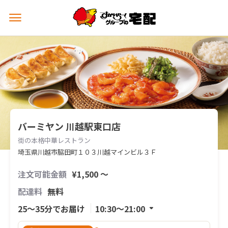
メ
ニ
ュ
ー
を
開
く
バーミヤン 川越駅東口店
街の本格中華レストラン
埼玉県川越市脇田町１０３川越マインビル３Ｆ
注文可能金額
¥1,500 〜
配達料
無料
25〜35分でお届け
10:30〜21:00