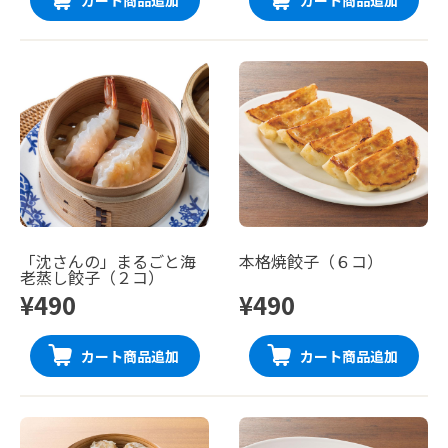
「沈さんの」まるごと海
本格焼餃子（６コ）
老蒸し餃子（２コ）
¥490
¥490
カート商品追加
カート商品追加