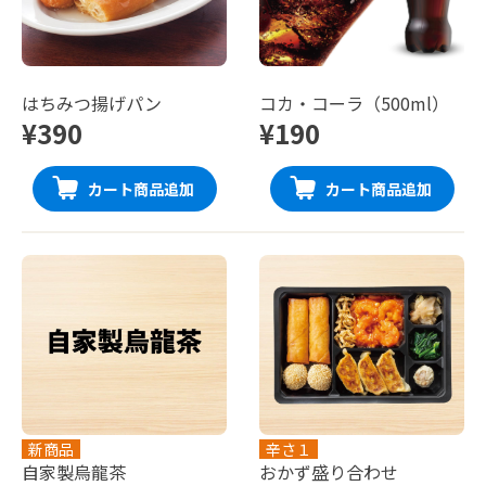
はちみつ揚げパン
コカ・コーラ（500ml）
¥390
¥190
カート商品追加
カート商品追加
新商品
辛さ１
自家製烏龍茶
おかず盛り合わせ