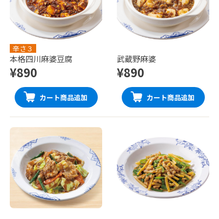
辛さ３
本格四川麻婆豆腐
武蔵野麻婆
¥890
¥890
カート商品追加
カート商品追加