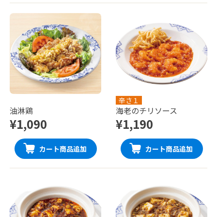
辛さ１
油淋鶏
海老のチリソース
¥1,090
¥1,190
カート商品追加
カート商品追加