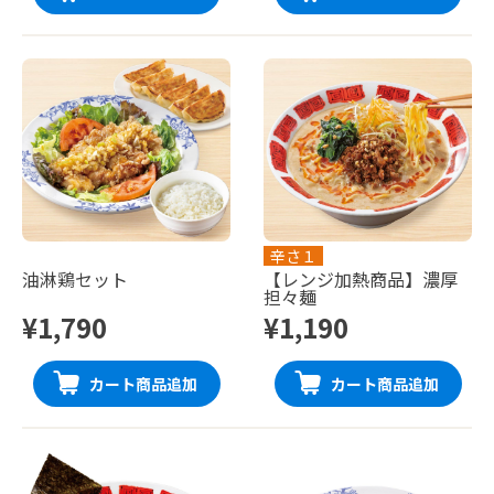
辛さ１
油淋鶏セット
【レンジ加熱商品】濃厚
担々麺
¥1,790
¥1,190
カート商品追加
カート商品追加