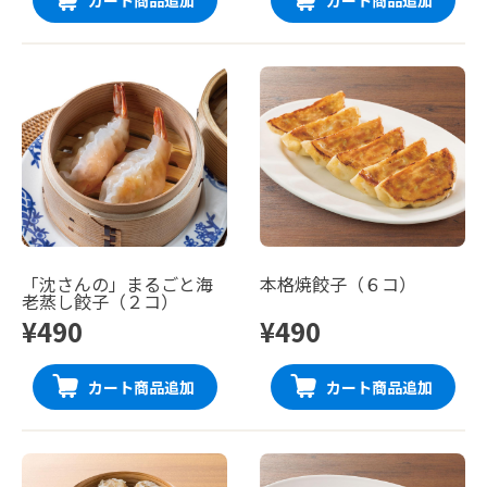
「沈さんの」まるごと海
本格焼餃子（６コ）
老蒸し餃子（２コ）
¥490
¥490
カート商品追加
カート商品追加