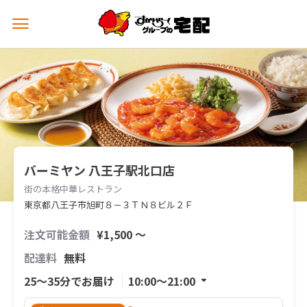
メ
ニ
ュ
ー
を
開
く
バーミヤン 八王子駅北口店
街の本格中華レストラン
東京都八王子市旭町８－３ＴＮ８ビル２Ｆ
注文可能金額
¥1,500 〜
配達料
無料
25〜35分でお届け
10:00〜21:00