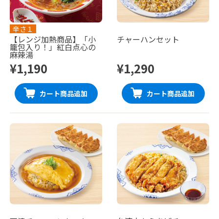
辛さ１
【レンジ加熱商品】「小
チャーハンセット
籠包入り！」紅白点心の
麻辣湯
¥1,190
¥1,290
カート商品追加
カート商品追加