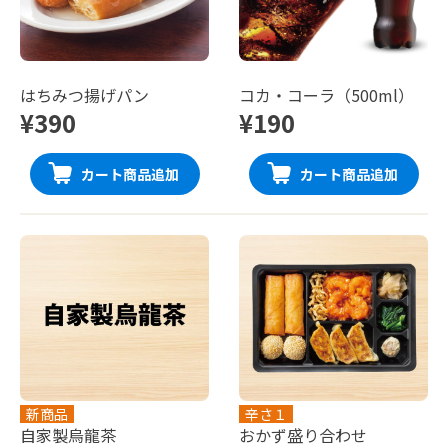
はちみつ揚げパン
コカ・コーラ（500ml）
¥390
¥190
カート商品追加
カート商品追加
新商品
辛さ１
自家製烏龍茶
おかず盛り合わせ