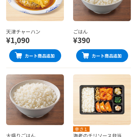
天津チャーハン
ごはん
¥1,090
¥390
カート商品追加
カート商品追加
辛さ１
大盛りごはん
海老のチリソース弁当