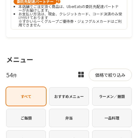
委託先配達パートナー
?
本店舗でご注文頂く商品は、UberEatsの委託先配達パートナ
ーがお届けします。
お支払い方法は、現金、クレジットカード、コード決済のみ受
け付けております

※すかいらーくグループご優待券・ジェフグルメカードはご利
用できません
メニュー
54
表
価格で絞り込み
件
示
を
すべて
おすすめメニュー
ラーメン／麺類
切
り
替
ご飯類
弁当
一品料理
え