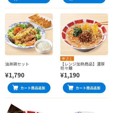
辛さ１
油淋鶏セット
【レンジ加熱商品】濃厚
担々麺
¥1,790
¥1,190
カート商品追加
カート商品追加