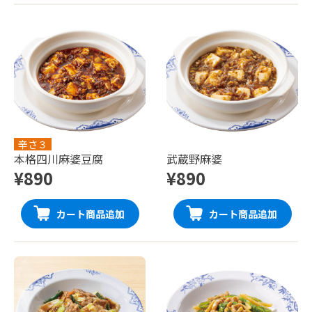
辛さ３
本格四川麻婆豆腐
武蔵野麻婆
¥890
¥890
カート商品追加
カート商品追加