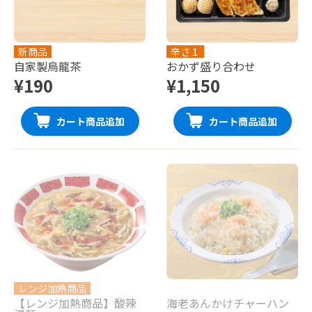
新商品
辛さ１
自家製烏龍茶
おかず盛り合わせ
¥190
¥1,150
カート商品追加
カート商品追加
レンジ加熱商品
【レンジ加熱商品】酸辣
海老あんかけチャーハン