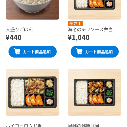
辛さ１
大盛りごはん
海老のチリソース弁当
¥440
¥1,040
カート商品追加
カート商品追加
ホイコーロウ弁当
黒酢の酢豚弁当