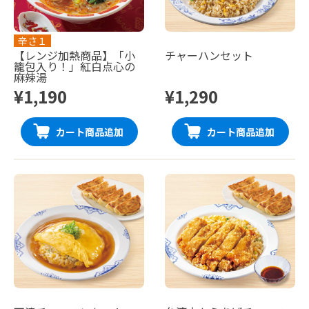
辛さ１
【レンジ加熱商品】「小
チャーハンセット
籠包入り！」紅白点心の
麻辣湯
¥1,190
¥1,290
カート商品追加
カート商品追加