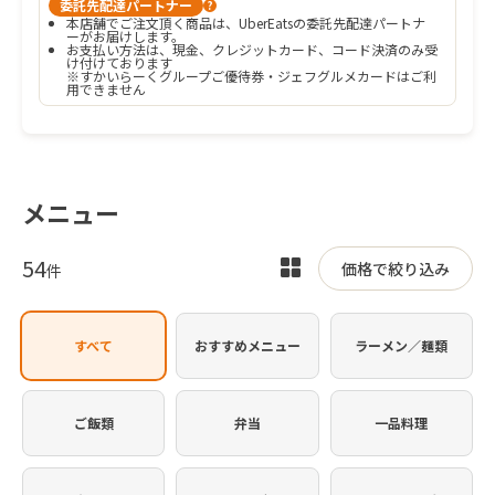
委託先配達パートナー
?
本店舗でご注文頂く商品は、UberEatsの委託先配達パートナ
ーがお届けします。
お支払い方法は、現金、クレジットカード、コード決済のみ受
け付けております

※すかいらーくグループご優待券・ジェフグルメカードはご利
用できません
メニュー
54
表
価格で絞り込み
件
示
を
すべて
おすすめメニュー
ラーメン／麺類
切
り
替
ご飯類
弁当
一品料理
え