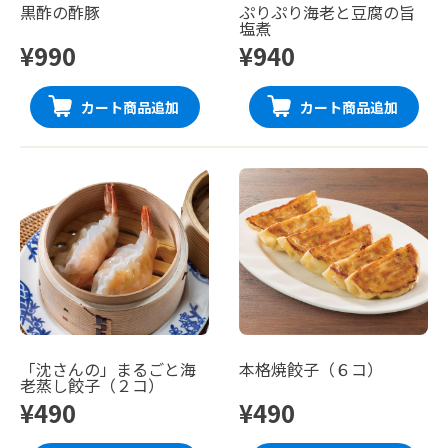
黒酢の酢豚
ぷりぷり海老と豆腐の旨
塩煮
¥990
¥940
カート商品追加
カート商品追加
「沈さんの」まるごと海
本格焼餃子（６コ）
老蒸し餃子（２コ）
¥490
¥490