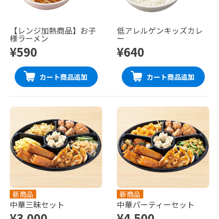
【レンジ加熱商品】お子
低アレルゲンキッズカレ
様ラーメン
ー
¥590
¥640
カート商品追加
カート商品追加
新商品
新商品
中華三昧セット
中華パーティーセット
¥3,000
¥4,500