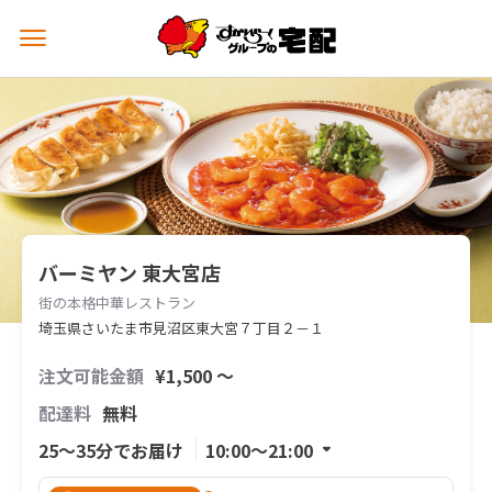
メ
ニ
ュ
ー
を
開
く
バーミヤン 東大宮店
街の本格中華レストラン
埼玉県さいたま市見沼区東大宮７丁目２－１
注文可能金額
¥1,500 〜
配達料
無料
25〜35分でお届け
10:00〜21:00