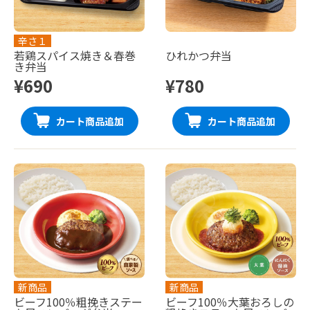
辛さ１
若鶏スパイス焼き＆春巻
ひれかつ弁当
き弁当
¥690
¥780
カート商品追加
カート商品追加
新商品
新商品
ビーフ100％粗挽きステー
ビーフ100％大葉おろしの