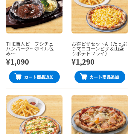
THE職人ビーフシチュー
お得ピザセットA（たっぷ
ハンバーグ〜ホイル包
りマヨコーンピザ＆山盛
み〜
りポテトフライ）
¥1,090
¥1,290
カート商品追加
カート商品追加