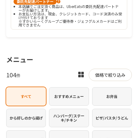
委託先配達パートナー
?
本店舗でご注文頂く商品は、UberEatsの委託先配達パートナ
ーがお届けします。
お支払い方法は、現金、クレジットカード、コード決済のみ受
け付けております

※すかいらーくグループご優待券・ジェフグルメカードはご利
用できません
メニュー
104
表
価格で絞り込み
件
示
を
すべて
おすすめメニュー
お弁当
切
り
替
ハンバーグ/ステー
から好しのから揚げ
ピザ/パスタ/うどん
キ/チキン
え