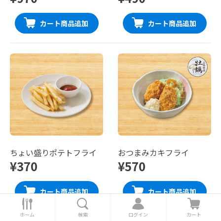
カート商品追加
カート商品追加
ちょい盛りポテトフライ
おつまみカキフライ
¥370
¥570
カート商品追加
カート商品追加
ホ
検
ロ
カ
ー
索
グ
ー
ホーム
検索
ログイン
カート