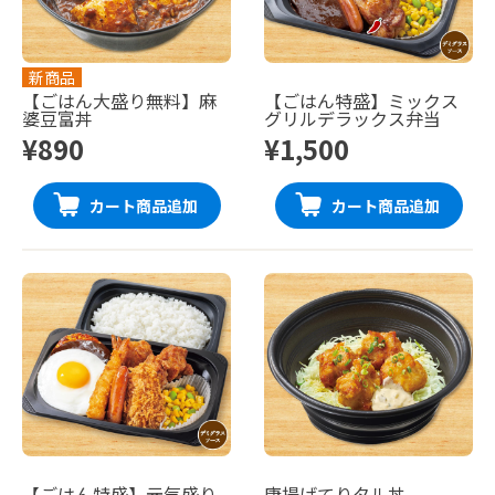
新商品
【ごはん大盛り無料】麻
【ごはん特盛】ミックス
婆豆富丼
グリルデラックス弁当
¥890
¥1,500
カート商品追加
カート商品追加
【ごはん特盛】元気盛り
唐揚げてりタル丼