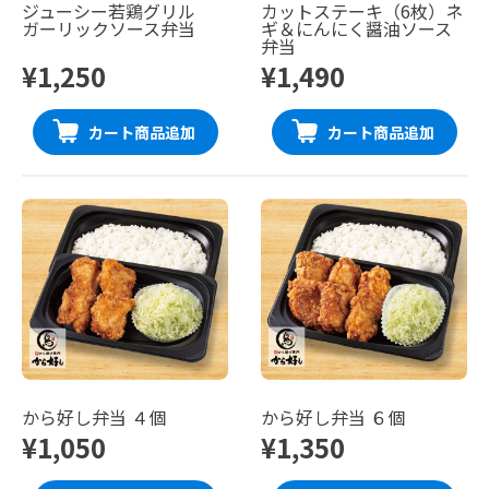
ジューシー若鶏グリル
カットステーキ（6枚）ネ
ガーリックソース弁当
ギ＆にんにく醤油ソース
弁当
¥1,250
¥1,490
カート商品追加
カート商品追加
から好し弁当 ４個
から好し弁当 ６個
¥1,050
¥1,350