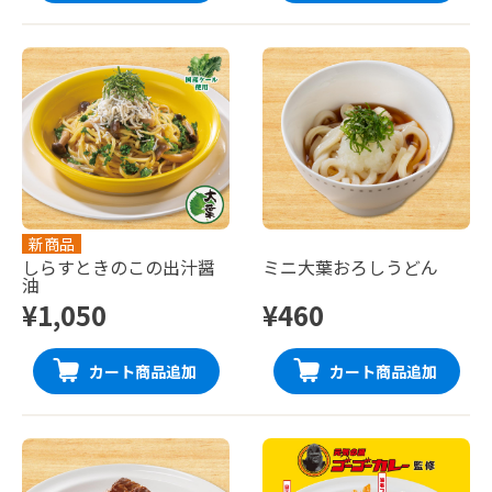
新商品
しらすときのこの出汁醤
ミニ大葉おろしうどん
油
¥1,050
¥460
カート商品追加
カート商品追加