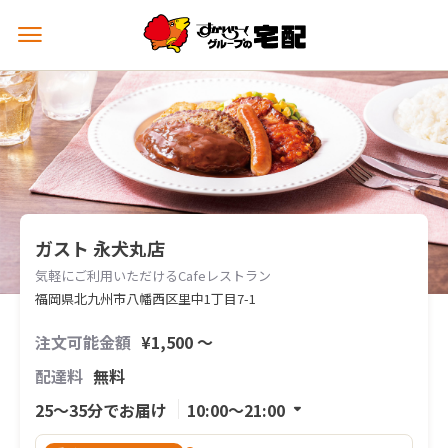
メ
ニ
ュ
ー
を
開
く
ガスト 永犬丸店
気軽にご利用いただけるCafeレストラン
福岡県北九州市八幡西区里中1丁目7-1
注文可能金額
¥1,500 〜
配達料
無料
25〜35分でお届け
10:00〜21:00