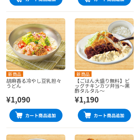
新商品
新商品
胡麻香る冷やし豆乳担々
【ごはん大盛り無料】ビ
うどん
ッグチキンカツ弁当〜黒
酢タルタル〜
¥1,090
¥1,190
カート商品追加
カート商品追加