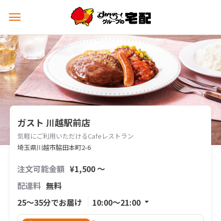
メ
ニ
ュ
ー
を
開
く
ガスト 川越駅前店
気軽にご利用いただけるCafeレストラン
埼玉県川越市脇田本町2-6
注文可能金額
¥1,500 〜
配達料
無料
25〜35分でお届け
10:00〜21:00