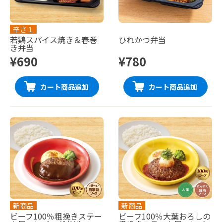
辛さ１
若鶏スパイス焼き＆春巻
ひれかつ弁当
き弁当
¥690
¥780
カート商品追加
カート商品追加
新商品
新商品
ビーフ100％粗挽きステー
ビーフ100％大葉おろしの