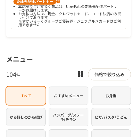
委託先配達パートナー
?
本店舗でご注文頂く商品は、UberEatsの委託先配達パートナ
ーがお届けします。
お支払い方法は、現金、クレジットカード、コード決済のみ受
け付けております

※すかいらーくグループご優待券・ジェフグルメカードはご利
用できません
メニュー
104
表
価格で絞り込み
件
示
を
すべて
おすすめメニュー
お弁当
切
り
替
ハンバーグ/ステー
から好しのから揚げ
ピザ/パスタ/うどん
キ/チキン
え