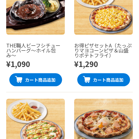
THE職人ビーフシチュー
お得ピザセットA（たっぷ
ハンバーグ〜ホイル包
りマヨコーンピザ＆山盛
み〜
りポテトフライ）
¥1,090
¥1,290
カート商品追加
カート商品追加