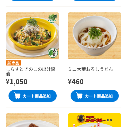
新商品
しらすときのこの出汁醤
ミニ大葉おろしうどん
油
¥1,050
¥460
カート商品追加
カート商品追加