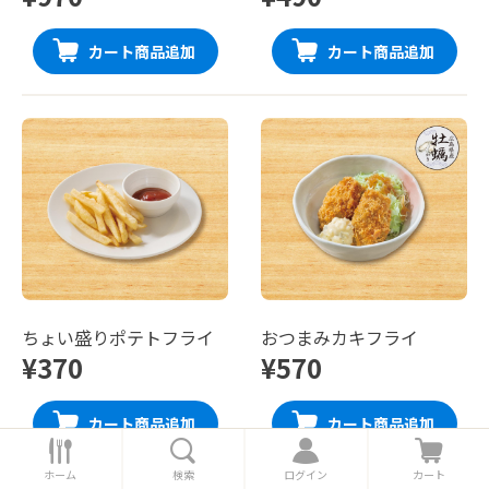
カート商品追加
カート商品追加
ちょい盛りポテトフライ
おつまみカキフライ
¥370
¥570
カート商品追加
カート商品追加
ホ
検
ロ
カ
ー
索
グ
ー
ホーム
検索
ログイン
カート