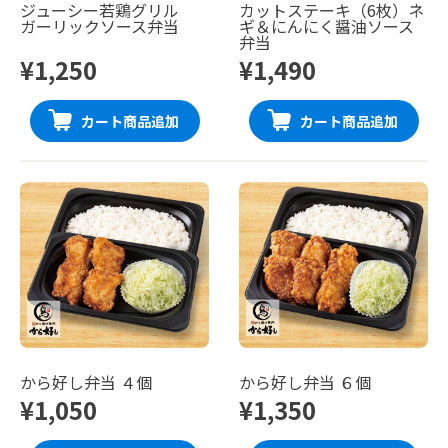
ジューシー若鶏グリル
カットステーキ（6枚）ネ
ガーリックソース弁当
ギ＆にんにく醤油ソース
弁当
¥1,250
¥1,490
カート商品追加
カート商品追加
から好し弁当 ４個
から好し弁当 ６個
¥1,050
¥1,350