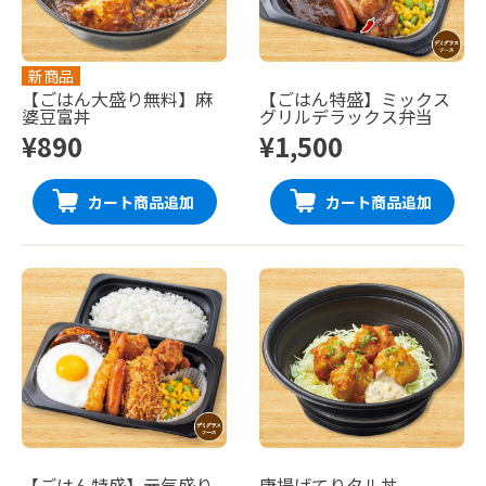
新商品
【ごはん大盛り無料】麻
【ごはん特盛】ミックス
婆豆富丼
グリルデラックス弁当
¥890
¥1,500
カート商品追加
カート商品追加
【ごはん特盛】元気盛り
唐揚げてりタル丼