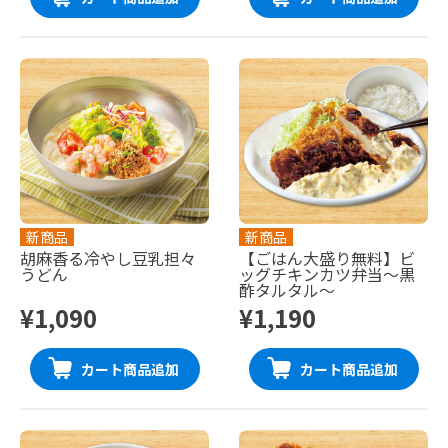
新商品
新商品
胡麻香る冷やし豆乳担々
【ごはん大盛り無料】ビ
うどん
ッグチキンカツ弁当〜黒
酢タルタル〜
¥1,090
¥1,190
カート商品追加
カート商品追加