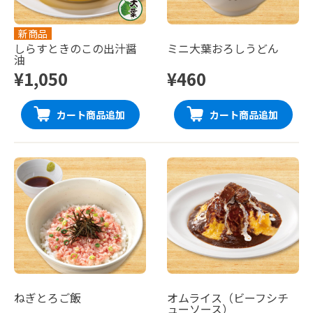
新商品
しらすときのこの出汁醤
ミニ大葉おろしうどん
油
¥1,050
¥460
カート商品追加
カート商品追加
ねぎとろご飯
オムライス（ビーフシチ
ューソース）