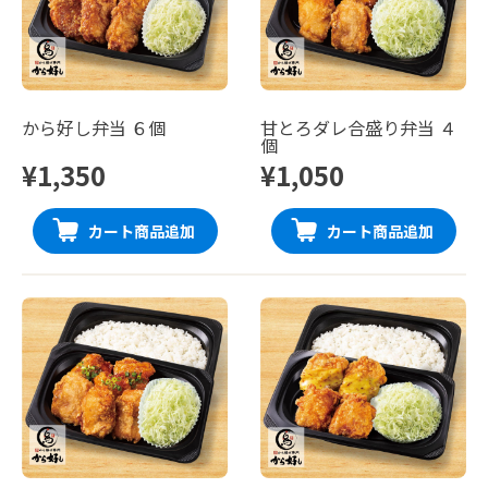
から好し弁当 ６個
甘とろダレ合盛り弁当 ４
個
¥1,350
¥1,050
カート商品追加
カート商品追加