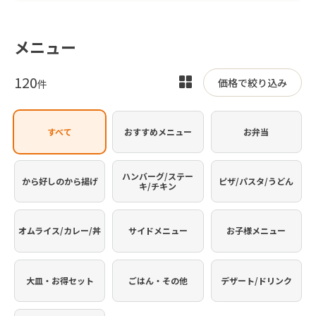
メニュー
120
表
価格で絞り込み
件
示
を
すべて
おすすめメニュー
お弁当
切
り
替
ハンバーグ/ステー
から好しのから揚げ
ピザ/パスタ/うどん
キ/チキン
え
オムライス/カレー/丼
サイドメニュー
お子様メニュー
大皿・お得セット
ごはん・その他
デザート/ドリンク