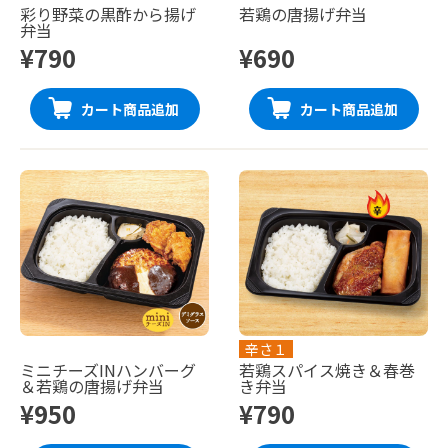
彩り野菜の黒酢から揚げ
若鶏の唐揚げ弁当
弁当
¥790
¥690
カート商品追加
カート商品追加
辛さ１
ミニチーズINハンバーグ
若鶏スパイス焼き＆春巻
＆若鶏の唐揚げ弁当
き弁当
¥950
¥790