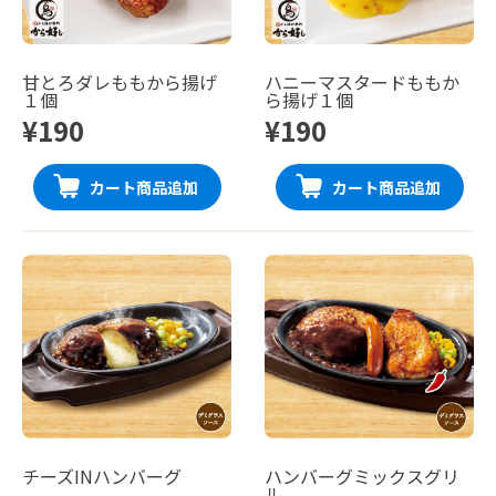
甘とろダレももから揚げ
ハニーマスタードももか
１個
ら揚げ１個
¥190
¥190
カート商品追加
カート商品追加
チーズINハンバーグ
ハンバーグミックスグリ
ル