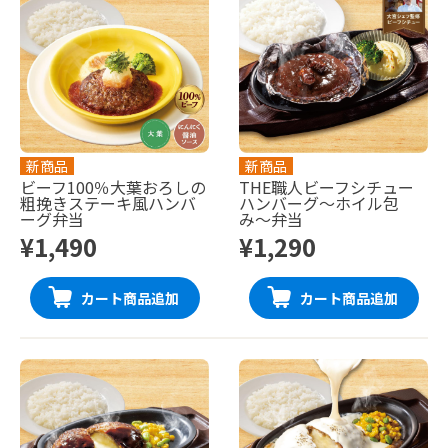
新商品
新商品
ビーフ100％大葉おろしの
THE職人ビーフシチュー
粗挽きステーキ風ハンバ
ハンバーグ〜ホイル包
ーグ弁当
み〜弁当
¥1,490
¥1,290
カート商品追加
カート商品追加