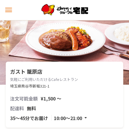
メ
ニ
ュ
ー
を
開
く
ガスト 籠原店
気軽にご利用いただけるCafeレストラン
埼玉県熊谷市新堀321-1
注文可能金額
¥1,500 〜
配達料
無料
35〜45分でお届け
10:00〜21:00