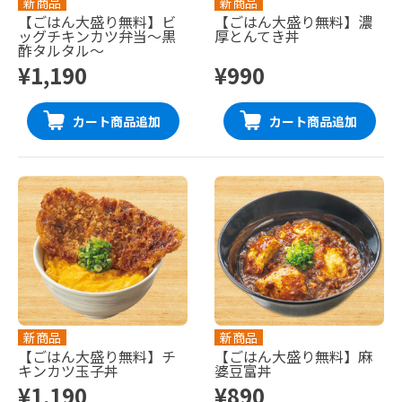
新商品
新商品
【ごはん大盛り無料】ビ
【ごはん大盛り無料】濃
ッグチキンカツ弁当〜黒
厚とんてき丼
酢タルタル〜
¥1,190
¥990
カート商品追加
カート商品追加
新商品
新商品
【ごはん大盛り無料】チ
【ごはん大盛り無料】麻
キンカツ玉子丼
婆豆富丼
¥1,190
¥890