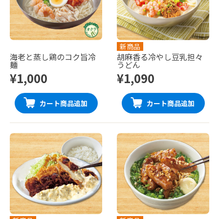
新商品
海老と蒸し鶏のコク旨冷
胡麻香る冷やし豆乳担々
麺
うどん
¥1,000
¥1,090
カート商品追加
カート商品追加