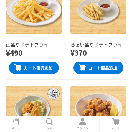
山盛りポテトフライ
ちょい盛りポテトフライ
¥490
¥370
カート商品追加
カート商品追加
ホ
検
ロ
カ
ー
索
グ
ー
ホーム
検索
ログイン
カート