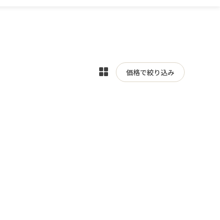
表
価格で絞り込み
示
を
切
り
替
え