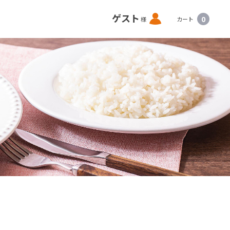
ロ
ゲスト
0
様
カート
グ
イ
ン