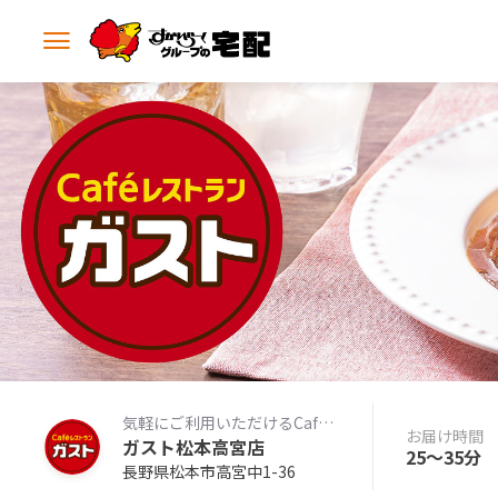
メ
ニ
ュ
ー
を
開
く
気軽にご利用いただけるCafeレストラン
お届け時間
ガスト松本高宮店
25〜35分
長野県松本市高宮中1-36