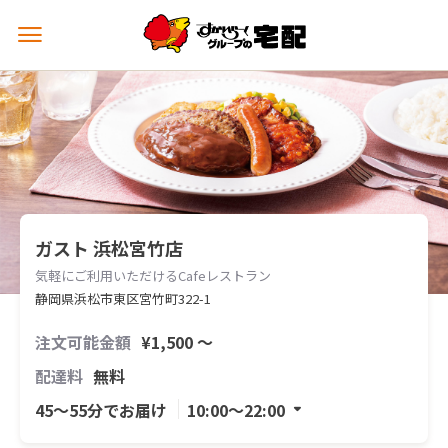
メ
ニ
ュ
ー
を
開
く
ガスト 浜松宮竹店
気軽にご利用いただけるCafeレストラン
静岡県浜松市東区宮竹町322-1
注文可能金額
¥1,500 〜
配達料
無料
45〜55分でお届け
10:00〜22:00