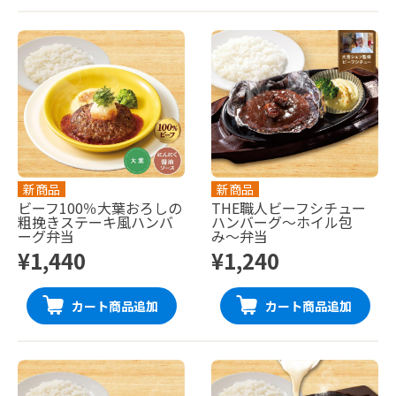
新商品
新商品
ビーフ100％大葉おろしの
THE職人ビーフシチュー
粗挽きステーキ風ハンバ
ハンバーグ〜ホイル包
ーグ弁当
み〜弁当
¥1,440
¥1,240
カート商品追加
カート商品追加