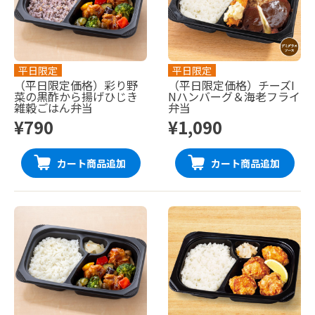
平日限定
平日限定
（平日限定価格）彩り野
（平日限定価格）チーズI
菜の黒酢から揚げひじき
Nハンバーグ＆海老フライ
雑穀ごはん弁当
弁当
¥790
¥1,090
カート商品追加
カート商品追加