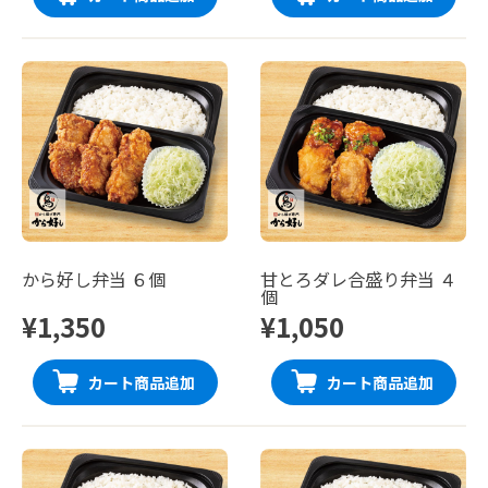
から好し弁当 ６個
甘とろダレ合盛り弁当 ４
個
¥1,350
¥1,050
カート商品追加
カート商品追加