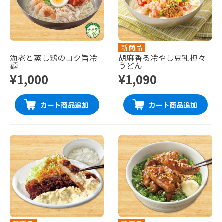
新商品
海老と蒸し鶏のコク旨冷
胡麻香る冷やし豆乳担々
麺
うどん
¥1,000
¥1,090
カート商品追加
カート商品追加