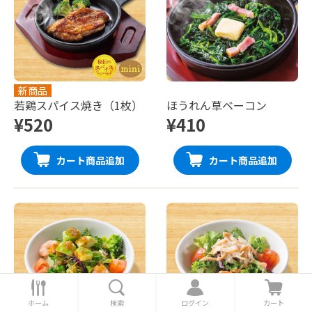
新商品
若鶏スパイス焼き（1枚）
ほうれん草ベーコン
¥520
¥410
カート商品追加
カート商品追加
ホ
検
ロ
カ
ー
索
グ
ー
ホーム
検索
ログイン
カート