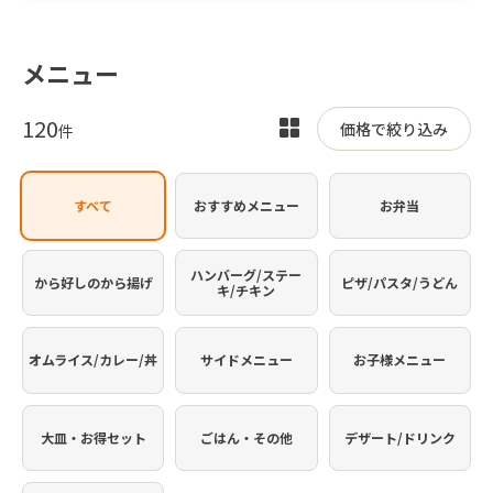
メニュー
120
表
価格で絞り込み
件
示
を
すべて
おすすめメニュー
お弁当
切
り
替
ハンバーグ/ステー
から好しのから揚げ
ピザ/パスタ/うどん
キ/チキン
え
オムライス/カレー/丼
サイドメニュー
お子様メニュー
大皿・お得セット
ごはん・その他
デザート/ドリンク