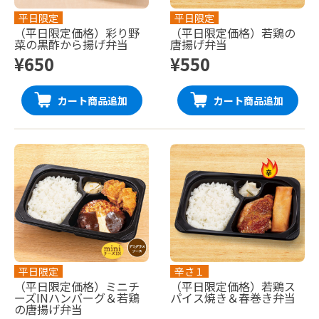
平日限定
平日限定
（平日限定価格）彩り野
（平日限定価格）若鶏の
菜の黒酢から揚げ弁当
唐揚げ弁当
¥650
¥550
カート商品追加
カート商品追加
平日限定
辛さ１
（平日限定価格）ミニチ
（平日限定価格）若鶏ス
ーズINハンバーグ＆若鶏
パイス焼き＆春巻き弁当
の唐揚げ弁当