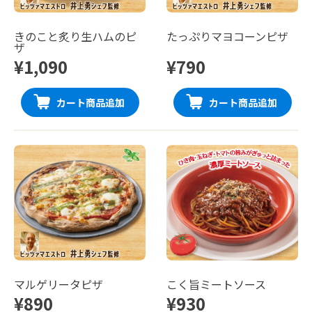
きのこと炙り生ハムのピ
たっぷりマヨコーンピザ
ザ
¥1,090
¥790
カート商品追加
カート商品追加
マルゲリータピザ
こく旨ミートソース
¥890
¥930