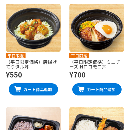
平日限定
平日限定
（平日限定価格）唐揚げ
（平日限定価格）ミニチ
てりタル丼
ーズINロコモコ丼
¥550
¥700
カート商品追加
カート商品追加