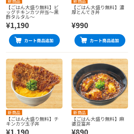
新商品
新商品
【ごはん大盛り無料】ビ
【ごはん大盛り無料】濃
ッグチキンカツ弁当〜黒
厚とんてき丼
酢タルタル〜
¥1,190
¥990
カート商品追加
カート商品追加
新商品
新商品
【ごはん大盛り無料】チ
【ごはん大盛り無料】麻
キンカツ玉子丼
婆豆富丼
¥1,190
¥890