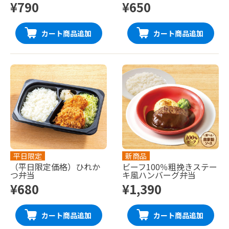
¥790
¥650
カート商品追加
カート商品追加
平日限定
新商品
（平日限定価格）ひれか
ビーフ100％粗挽きステー
つ弁当
キ風ハンバーグ弁当
¥680
¥1,390
カート商品追加
カート商品追加