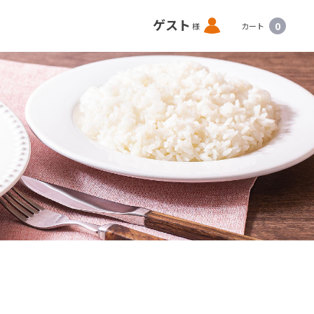
ロ
ゲスト
0
様
カート
グ
イ
ン