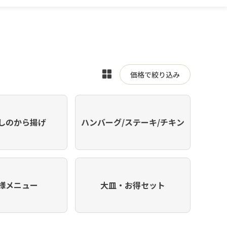
表
価格で絞り込み
示
を
切
しのから揚げ
ハンバーグ/ステーキ/チキン
り
替
え
様メニュー
大皿・お得セット