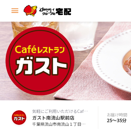
メ
ニ
ュ
ー
を
開
く
気軽にご利用いただけるCafeレストラン
お届け時間
ガスト南流山駅前店
25〜35分
千葉県流山市南流山１丁目８－７