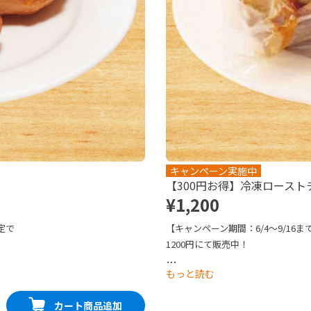
キャンペーン実施中
【300円お得】冷凍ロースト
¥1,200
定で
【キャンペーン期間：6/4～9/16
1200円にて販売中！

を豪華
自家製ローストチキン‼※加熱して
…
もっと読む
カート商品追加