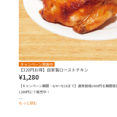
キャンペーン実施中
【320円お得】自家製ローストチキン
¥1,280
【キャンペーン期間：6/4～9/16まで】通常価格1600円を期間限
1280円にて販売中！

自社工場で丸ごと焼き上げた鶏肉は、しっとりやわらか。食卓
…
もっと読む
に彩る一品です。

写真はイメージです。