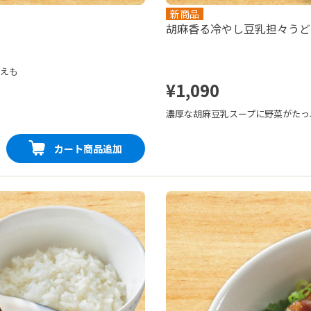
新商品
胡麻香る冷やし豆乳担々うど
応えも
¥1,090
濃厚な胡麻豆乳スープに野菜がたっ
カート商品追加