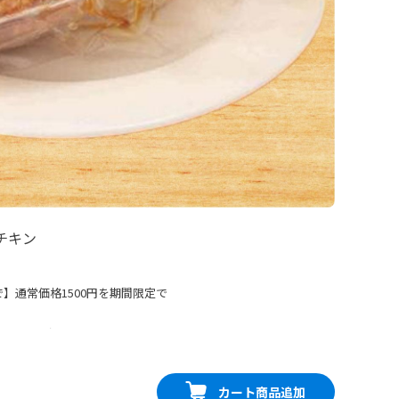
チキン
まで】通常価格1500円を期間限定で
お召し上がりください。
カート商品追加