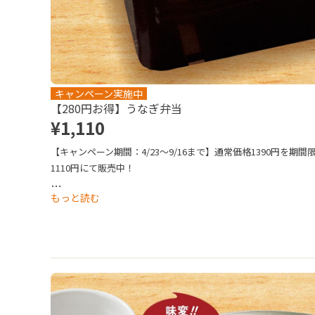
キャンペーン実施中
【280円お得】うなぎ弁当
¥1,110
【キャンペーン期間：4/23～9/16まで】通常価格1390円を期間
1110円にて販売中！

「ふっくらやわらか」な自慢のうなぎ。ほどよく香ばしさを残
…
もっと読む
なぎと甘すぎずキレのある焼きダレが相性抜群。※うなぎには
ございますのでご注意ください。※写真はイメージです。専用
お届けします。