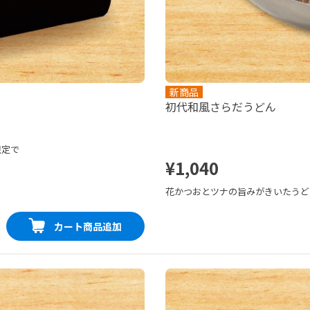
新商品
初代和風さらだうどん
限定で
¥1,040
したう
花かつおとツナの旨みがきいたうど
小骨が
容器で
カート商品追加