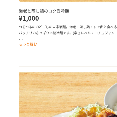
海老と蒸し鶏のコク旨冷麺
¥1,000
つるつるののどごしの自家製麺。海老・蒸し鶏・ゆで卵と食べ
バッチリのさっぱり本格冷麺です。(辛さレベル：コチュジャン
★☆☆）

…
もっと読む
生麺orゆで麺 どちらか選べます。