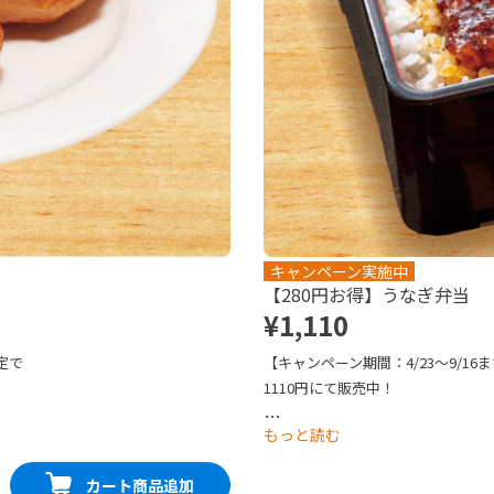
キャンペーン実施中
【280円お得】うなぎ弁当
¥1,110
定で
【キャンペーン期間：4/23～9/16
1110円にて販売中！

を豪華
「ふっくらやわらか」な自慢のうな
…
もっと読む
なぎと甘すぎずキレのある焼きダレ
ございますのでご注意ください。※
カート商品追加
お届けします。