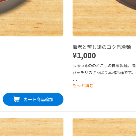
海老と蒸し鶏のコク旨冷麺
¥1,000
つるつるののどごしの自家製麺。海
バッチリのさっぱり本格冷麺です。
★☆☆）

…
もっと読む
生麺orゆで麺 どちらか選べます。
カート商品追加