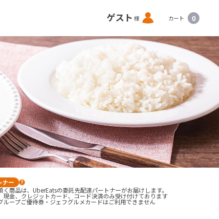
ロ
ゲスト
0
様
カート
グ
イ
ン
トナー
?
く商品は、UberEatsの委託先配達パートナーがお届けします。
、現金、クレジットカード、コード決済のみ受け付けております

グループご優待券・ジェフグルメカードはご利用できません