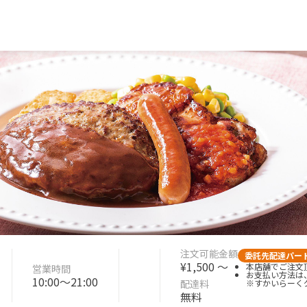
注文可能金額
委託先配達パー
¥1,500 〜
本店舗でご注文頂
営業時間
お支払い方法は
10:00〜21:00
配達料
※すかいらーく
無料