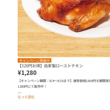
キャンペーン実施中
【320円お得】自家製ローストチキン
¥1,280
【キャンペーン期間：6/4～9/16まで】通常価格1600円を期間限
1280円にて販売中！

自社工場で丸ごと焼き上げた鶏肉は、しっとりやわらか。食卓
…
もっと読む
に彩る一品です。

写真はイメージです。