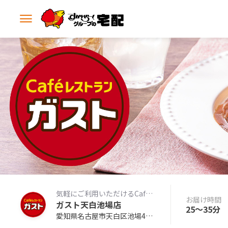
メ
ニ
ュ
ー
を
開
く
気軽にご利用いただけるCafeレストラン
お届け時間
ガスト天白池場店
25〜35分
愛知県名古屋市天白区池場4丁目-104