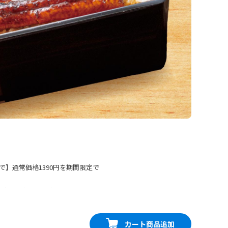
まで】通常価格1390円を期間限定で
ぎ。ほどよく香ばしさを残したう
が相性抜群。※うなぎには小骨が
写真はイメージです。専用容器で
カート商品追加