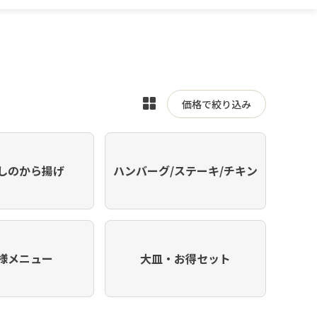
表
価格で絞り込み
示
を
切
しのから揚げ
ハンバーグ/ステーキ/チキン
り
替
え
様メニュー
大皿・お得セット