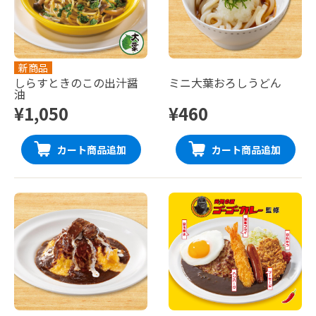
新商品
しらすときのこの出汁醤
ミニ大葉おろしうどん
油
¥1,050
¥460
カート商品追加
カート商品追加