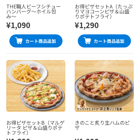
THE職人ビーフシチュー
お得ピザセットA（たっぷ
ハンバーグ〜ホイル包
りマヨコーンピザ＆山盛
み〜
りポテトフライ）
¥1,090
¥1,290
カート商品追加
カート商品追加
お得ピザセットB（マルゲ
きのこと炙り生ハムのピ
リータ ピザ＆山盛りポテ
ザ
トフライ）