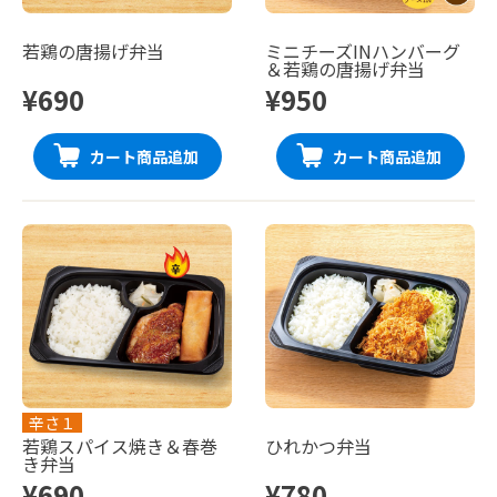
若鶏の唐揚げ弁当
ミニチーズINハンバーグ
＆若鶏の唐揚げ弁当
¥690
¥950
カート商品追加
カート商品追加
辛さ１
若鶏スパイス焼き＆春巻
ひれかつ弁当
き弁当
¥690
¥780