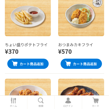
ちょい盛りポテトフライ
おつまみカキフライ
¥370
¥570
カート商品追加
カート商品追加
ホ
検
ロ
カ
ー
索
グ
ー
ホーム
検索
ログイン
カート