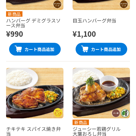
新商品
ハンバーグ デミグラスソ
目玉ハンバーグ弁当
ース弁当
¥990
¥1,100
カート商品追加
カート商品追加
新商品
チキテキ スパイス焼き弁
ジューシー若鶏グリル
当
大葉おろし弁当