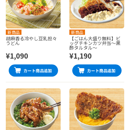
新商品
新商品
胡麻香る冷やし豆乳担々
【ごはん大盛り無料】ビ
うどん
ッグチキンカツ弁当〜黒
酢タルタル〜
¥1,090
¥1,190
カート商品追加
カート商品追加