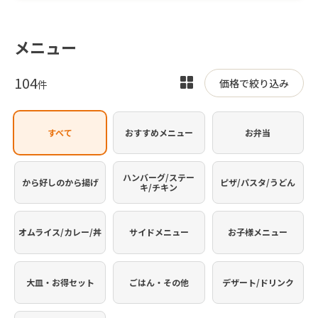
メニュー
104
表
価格で絞り込み
件
示
を
すべて
おすすめメニュー
お弁当
切
り
替
ハンバーグ/ステー
から好しのから揚げ
ピザ/パスタ/うどん
キ/チキン
え
オムライス/カレー/丼
サイドメニュー
お子様メニュー
大皿・お得セット
ごはん・その他
デザート/ドリンク