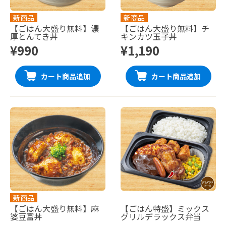
新商品
新商品
【ごはん大盛り無料】濃
【ごはん大盛り無料】チ
厚とんてき丼
キンカツ玉子丼
¥990
¥1,190
カート商品追加
カート商品追加
新商品
【ごはん大盛り無料】麻
【ごはん特盛】ミックス
婆豆富丼
グリルデラックス弁当