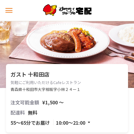
メ
ニ
ュ
ー
を
開
く
ガスト 十和田店
気軽にご利用いただけるCafeレストラン
青森県十和田市大字相坂字小林２４ー１
注文可能金額
¥1,500 〜
配達料
無料
55〜65分でお届け
10:00〜21:00