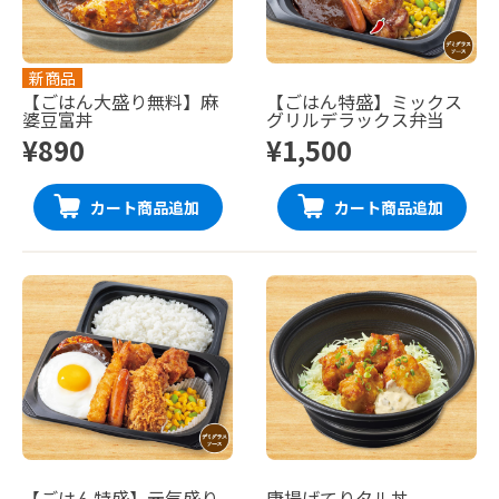
新商品
【ごはん大盛り無料】麻
【ごはん特盛】ミックス
婆豆富丼
グリルデラックス弁当
¥890
¥1,500
カート商品追加
カート商品追加
【ごはん特盛】元気盛り
唐揚げてりタル丼