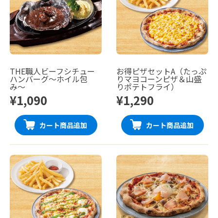
THE職人ビーフシチュー
お得ピザセットA（たっぷ
ハンバーグ〜ホイル包
りマヨコーンピザ＆山盛
み〜
りポテトフライ）
¥1,090
¥1,290
カート商品追加
カート商品追加