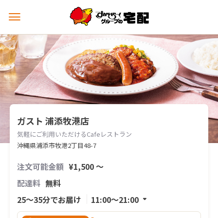
メ
ニ
ュ
ー
を
開
く
ガスト 浦添牧港店
気軽にご利用いただけるCafeレストラン
沖縄県浦添市牧港2丁目48-7
注文可能金額
¥1,500 〜
配達料
無料
25〜35分でお届け
11:00〜21:00