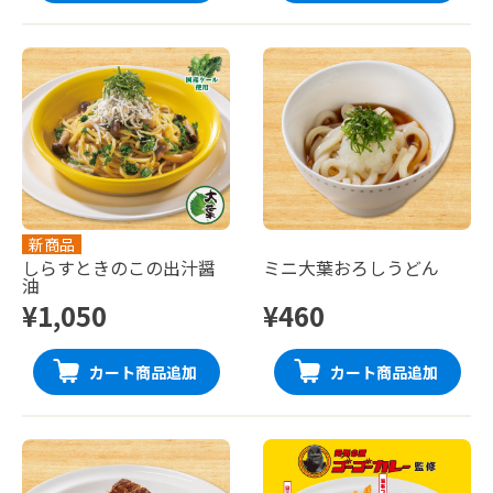
新商品
しらすときのこの出汁醤
ミニ大葉おろしうどん
油
¥1,050
¥460
カート商品追加
カート商品追加