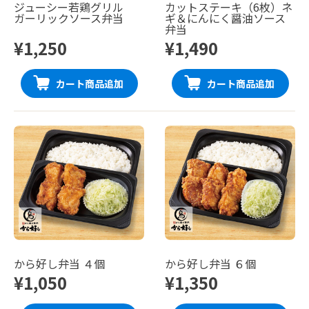
ジューシー若鶏グリル
カットステーキ（6枚）ネ
ガーリックソース弁当
ギ＆にんにく醤油ソース
弁当
¥1,250
¥1,490
カート商品追加
カート商品追加
から好し弁当 ４個
から好し弁当 ６個
¥1,050
¥1,350