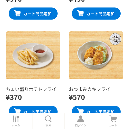
カート商品追加
カート商品追加
ちょい盛りポテトフライ
おつまみカキフライ
¥370
¥570
カート商品追加
カート商品追加
ホ
検
ロ
カ
ー
索
グ
ー
ホーム
検索
ログイン
カート