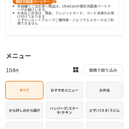
委託先配達パートナー
?
本店舗でご注文頂く商品は、UberEatsの委託先配達パートナ
ーがお届けします。
お支払い方法は、現金、クレジットカード、コード決済のみ受
け付けております

※すかいらーくグループご優待券・ジェフグルメカードはご利
用できません
メニュー
104
表
価格で絞り込み
件
示
を
すべて
おすすめメニュー
お弁当
切
り
替
ハンバーグ/ステー
から好しのから揚げ
ピザ/パスタ/うどん
キ/チキン
え