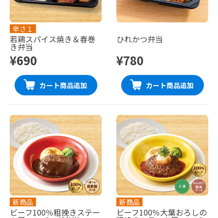
辛さ１
若鶏スパイス焼き＆春巻
ひれかつ弁当
き弁当
¥690
¥780
カート商品追加
カート商品追加
新商品
新商品
ビーフ100％粗挽きステー
ビーフ100％大葉おろしの