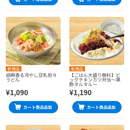
新商品
新商品
胡麻香る冷やし豆乳担々
【ごはん大盛り無料】ビ
うどん
ッグチキンカツ弁当〜黒
酢タルタル〜
¥1,090
¥1,190
カート商品追加
カート商品追加