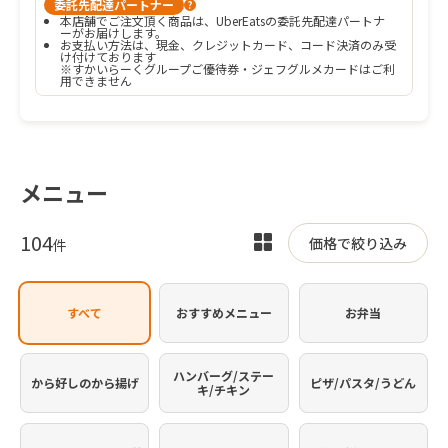
委託先配達パートナー
?
本店舗でご注文頂く商品は、UberEatsの委託先配達パートナ
ーがお届けします。
お支払い方法は、現金、クレジットカード、コード決済のみ受
け付けております

※すかいらーくグループご優待券・ジェフグルメカードはご利
用できません
メニュー
104
表
価格で絞り込み
件
示
を
すべて
おすすめメニュー
お弁当
切
り
替
ハンバーグ/ステー
から好しのから揚げ
ピザ/パスタ/うどん
キ/チキン
え