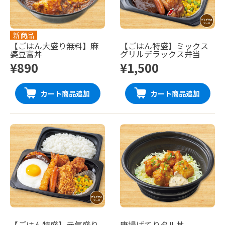
新商品
【ごはん大盛り無料】麻
【ごはん特盛】ミックス
婆豆富丼
グリルデラックス弁当
¥890
¥1,500
カート商品追加
カート商品追加
【ごはん特盛】元気盛り
唐揚げてりタル丼