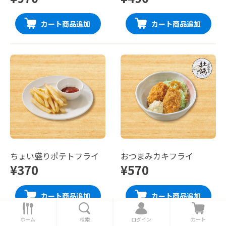
カート商品追加
カート商品追加
ちょい盛りポテトフライ
おつまみカキフライ
¥370
¥570
カート商品追加
カート商品追加
ホ
検
ロ
カ
ー
索
グ
ー
ホーム
検索
ログイン
カート