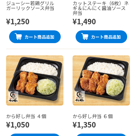
ジューシー若鶏グリル
カットステーキ（6枚）ネ
ガーリックソース弁当
ギ＆にんにく醤油ソース
弁当
¥1,250
¥1,490
カート商品追加
カート商品追加
から好し弁当 ４個
から好し弁当 ６個
¥1,050
¥1,350