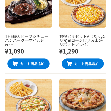
THE職人ビーフシチュー
お得ピザセットA（たっぷ
ハンバーグ〜ホイル包
りマヨコーンピザ＆山盛
み〜
りポテトフライ）
¥1,090
¥1,290
カート商品追加
カート商品追加