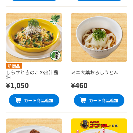
新商品
しらすときのこの出汁醤
ミニ大葉おろしうどん
油
¥1,050
¥460
カート商品追加
カート商品追加