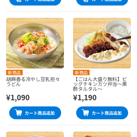
新商品
新商品
胡麻香る冷やし豆乳担々
【ごはん大盛り無料】ビ
うどん
ッグチキンカツ弁当〜黒
酢タルタル〜
¥1,090
¥1,190
カート商品追加
カート商品追加