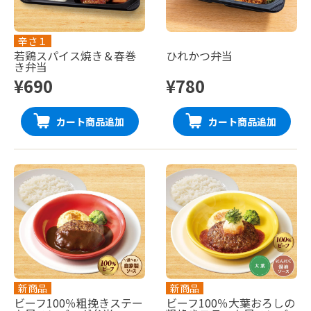
辛さ１
若鶏スパイス焼き＆春巻
ひれかつ弁当
き弁当
¥690
¥780
カート商品追加
カート商品追加
新商品
新商品
ビーフ100％粗挽きステー
ビーフ100％大葉おろしの