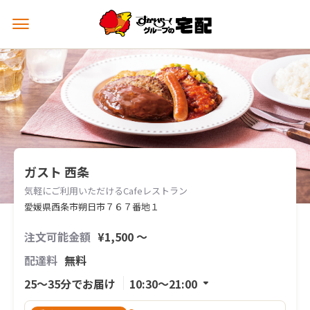
メ
ニ
ュ
ー
を
開
く
ガスト 西条
気軽にご利用いただけるCafeレストラン
愛媛県西条市朔日市７６７番地１
注文可能金額
¥1,500 〜
配達料
無料
25〜35分でお届け
10:30〜21:00