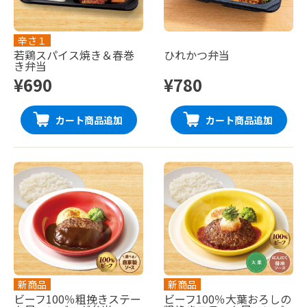
辛さ１
若鶏スパイス焼き＆春巻
ひれかつ弁当
き弁当
¥690
¥780
カート商品追加
カート商品追加
新商品
新商品
ビーフ100％粗挽きステー
ビーフ100％大葉おろしの