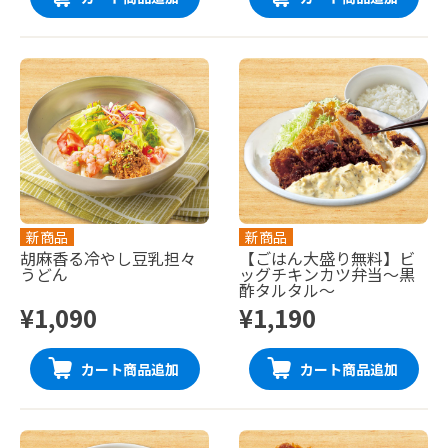
新商品
新商品
胡麻香る冷やし豆乳担々
【ごはん大盛り無料】ビ
うどん
ッグチキンカツ弁当〜黒
酢タルタル〜
¥1,090
¥1,190
カート商品追加
カート商品追加