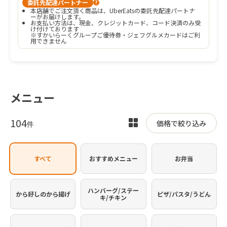
委託先配達パートナー
?
本店舗でご注文頂く商品は、UberEatsの委託先配達パートナ
ーがお届けします。
お支払い方法は、現金、クレジットカード、コード決済のみ受
け付けております

※すかいらーくグループご優待券・ジェフグルメカードはご利
用できません
メニュー
104
表
価格で絞り込み
件
示
を
すべて
おすすめメニュー
お弁当
切
り
替
ハンバーグ/ステー
から好しのから揚げ
ピザ/パスタ/うどん
キ/チキン
え