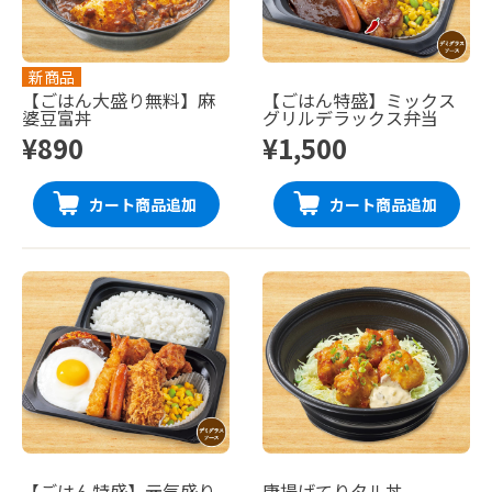
新商品
【ごはん大盛り無料】麻
【ごはん特盛】ミックス
婆豆富丼
グリルデラックス弁当
¥890
¥1,500
カート商品追加
カート商品追加
【ごはん特盛】元気盛り
唐揚げてりタル丼