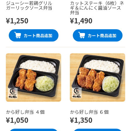
ジューシー若鶏グリル
カットステーキ（6枚）ネ
ガーリックソース弁当
ギ＆にんにく醤油ソース
弁当
¥1,250
¥1,490
カート商品追加
カート商品追加
から好し弁当 ４個
から好し弁当 ６個
¥1,050
¥1,350