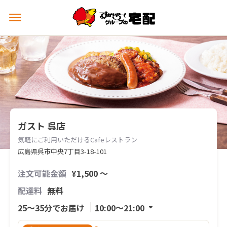
メ
ニ
ュ
ー
を
開
く
ガスト 呉店
気軽にご利用いただけるCafeレストラン
広島県呉市中央7丁目3-18-101
注文可能金額
¥1,500 〜
配達料
無料
25〜35分でお届け
10:00〜21:00