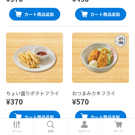
カート商品追加
カート商品追加
ちょい盛りポテトフライ
おつまみカキフライ
¥370
¥570
カート商品追加
カート商品追加
ホ
検
ロ
カ
ー
索
グ
ー
ホーム
検索
ログイン
カート