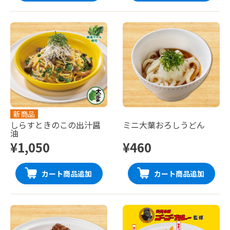
新商品
しらすときのこの出汁醤
ミニ大葉おろしうどん
油
¥1,050
¥460
カート商品追加
カート商品追加