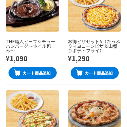
THE職人ビーフシチュー
お得ピザセットA（たっぷ
ハンバーグ〜ホイル包
りマヨコーンピザ＆山盛
み〜
りポテトフライ）
¥1,090
¥1,290
カート商品追加
カート商品追加