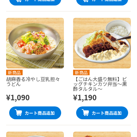
新商品
新商品
胡麻香る冷やし豆乳担々
【ごはん大盛り無料】ビ
うどん
ッグチキンカツ弁当〜黒
酢タルタル〜
¥1,090
¥1,190
カート商品追加
カート商品追加