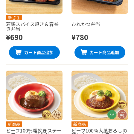
辛さ１
若鶏スパイス焼き＆春巻
ひれかつ弁当
き弁当
¥690
¥780
カート商品追加
カート商品追加
新商品
新商品
ビーフ100％粗挽きステー
ビーフ100％大葉おろしの