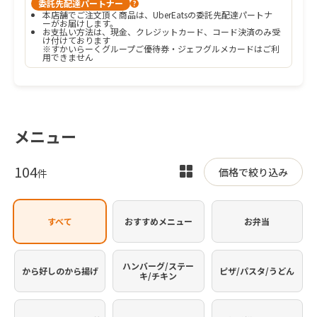
委託先配達パートナー
?
本店舗でご注文頂く商品は、UberEatsの委託先配達パートナ
ーがお届けします。
お支払い方法は、現金、クレジットカード、コード決済のみ受
け付けております

※すかいらーくグループご優待券・ジェフグルメカードはご利
用できません
メニュー
104
表
価格で絞り込み
件
示
を
すべて
おすすめメニュー
お弁当
切
り
替
ハンバーグ/ステー
から好しのから揚げ
ピザ/パスタ/うどん
キ/チキン
え