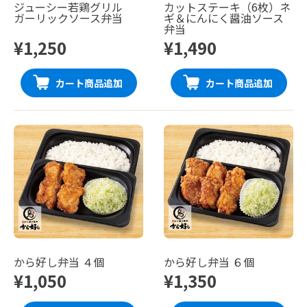
ジューシー若鶏グリル
カットステーキ（6枚）ネ
ガーリックソース弁当
ギ＆にんにく醤油ソース
弁当
¥1,250
¥1,490
カート商品追加
カート商品追加
から好し弁当 ４個
から好し弁当 ６個
¥1,050
¥1,350