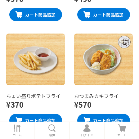
カート商品追加
カート商品追加
ちょい盛りポテトフライ
おつまみカキフライ
¥370
¥570
カート商品追加
カート商品追加
ホ
検
ロ
カ
ー
索
グ
ー
ホーム
検索
ログイン
カート