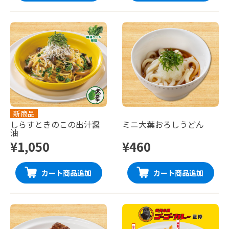
新商品
しらすときのこの出汁醤
ミニ大葉おろしうどん
油
¥1,050
¥460
カート商品追加
カート商品追加