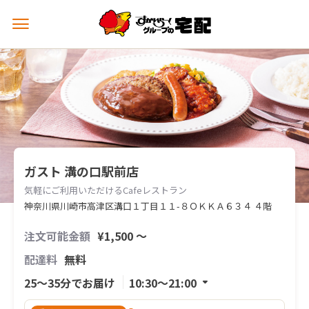
メ
ニ
ュ
ー
を
開
く
ガスト 溝の口駅前店
気軽にご利用いただけるCafeレストラン
神奈川県川崎市高津区溝口１丁目１１-８ＯＫＫＡ６３４ ４階
注文可能金額
¥1,500 〜
配達料
無料
25〜35分でお届け
10:30〜21:00