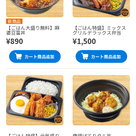
新商品
【ごはん大盛り無料】麻
【ごはん特盛】ミックス
婆豆富丼
グリルデラックス弁当
¥890
¥1,500
カート商品追加
カート商品追加
【ごはん特盛】元気盛り
唐揚げてりタル丼