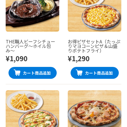
THE職人ビーフシチュー
お得ピザセットA（たっぷ
ハンバーグ〜ホイル包
りマヨコーンピザ＆山盛
み〜
りポテトフライ）
¥1,090
¥1,290
カート商品追加
カート商品追加