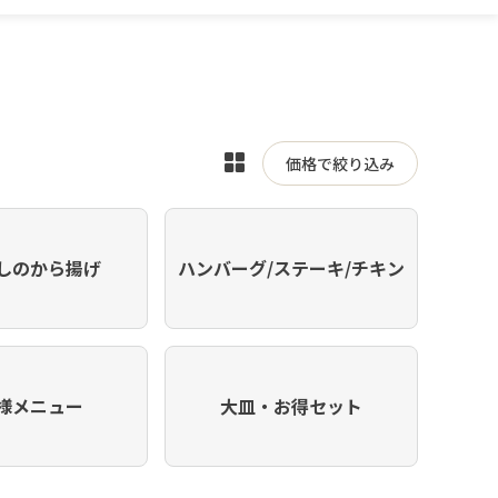
表
価格で絞り込み
示
を
切
しのから揚げ
ハンバーグ/ステーキ/チキン
り
替
え
様メニュー
大皿・お得セット