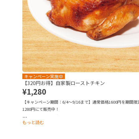
キャンペーン実施中
【320円お得】自家製ローストチキン
¥1,280
【キャンペーン期間：6/4～9/16まで】通常価格1600円を期間限
1280円にて販売中！

自社工場で丸ごと焼き上げた鶏肉は、しっとりやわらか。食卓
…
もっと読む
に彩る一品です。

写真はイメージです。