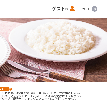
ロ
ゲスト
0
様
カート
グ
イ
ン
トナー
?
く商品は、UberEatsの委託先配達パートナーがお届けします。
、現金、クレジットカード、コード決済のみ受け付けております

グループご優待券・ジェフグルメカードはご利用できません