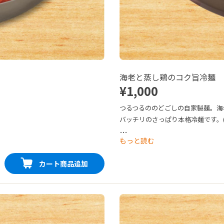
海老と蒸し鶏のコク旨冷麺
¥1,000
つるつるののどごしの自家製麺。海
バッチリのさっぱり本格冷麺です。
★☆☆）

…
もっと読む
生麺orゆで麺 どちらか選べます。
カート商品追加