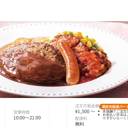
注文可能金額
委託先配達パー
¥1,500 〜
本店舗でご注文頂
営業時間
お支払い方法は
10:00〜21:00
配達料
※すかいらーく
無料