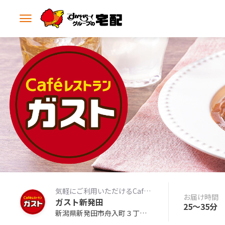
メ
ニ
ュ
ー
を
開
く
気軽にご利用いただけるCafeレストラン
お届け時間
ガスト新発田
25〜35分
新潟県新発田市舟入町３丁目２番１５号