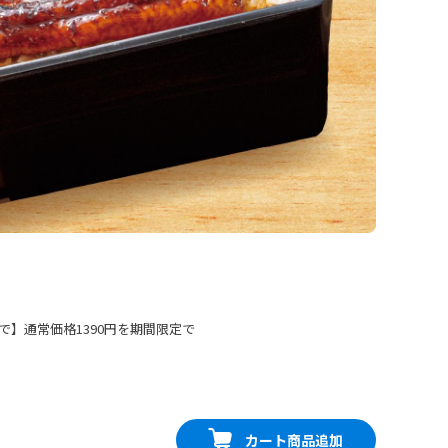
まで】通常価格1390円を期間限定で
ぎ。ほどよく香ばしさを残したう
が相性抜群。※うなぎには小骨が
写真はイメージです。専用容器で
カート商品追加