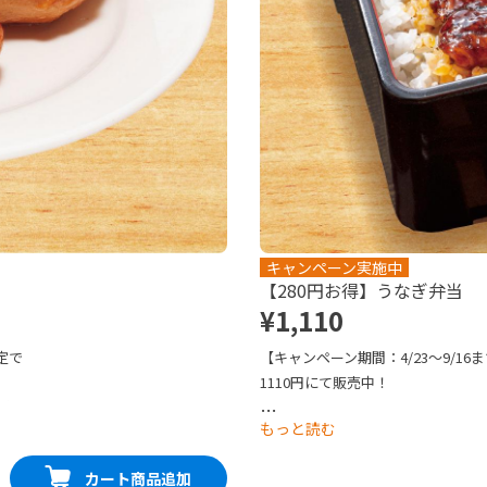
キャンペーン実施中
【280円お得】うなぎ弁当
¥1,110
定で
【キャンペーン期間：4/23～9/16
1110円にて販売中！

を豪華
「ふっくらやわらか」な自慢のうな
…
もっと読む
なぎと甘すぎずキレのある焼きダレ
ございますのでご注意ください。※
カート商品追加
お届けします。