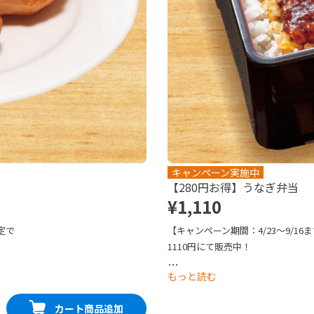
キャンペーン実施中
【280円お得】うなぎ弁当
¥1,110
定で
【キャンペーン期間：4/23～9/16
1110円にて販売中！

を豪華
「ふっくらやわらか」な自慢のうな
…
もっと読む
なぎと甘すぎずキレのある焼きダレ
ございますのでご注意ください。※
カート商品追加
お届けします。