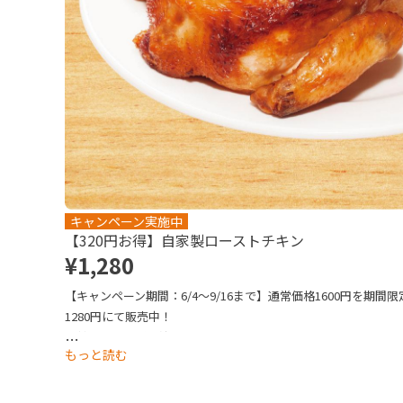
キャンペーン実施中
【320円お得】自家製ローストチキン
¥1,280
【キャンペーン期間：6/4～9/16まで】通常価格1600円を期間限
1280円にて販売中！

自社工場で丸ごと焼き上げた鶏肉は、しっとりやわらか。食卓
…
もっと読む
に彩る一品です。

写真はイメージです。