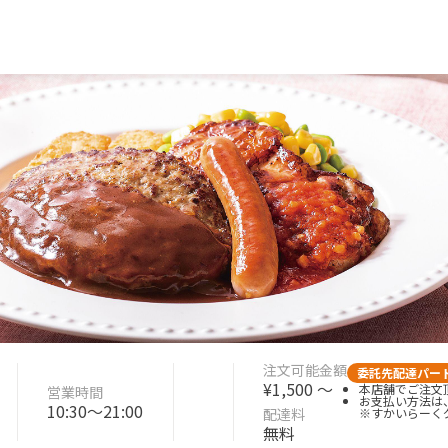
注文可能金額
委託先配達パー
¥1,500 〜
本店舗でご注文頂
営業時間
お支払い方法は
10:30〜21:00
配達料
※すかいらーく
無料