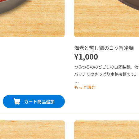
海老と蒸し鶏のコク旨冷麺
¥1,000
つるつるののどごしの自家製麺。海
バッチリのさっぱり本格冷麺です。
★☆☆）

…
もっと読む
生麺orゆで麺 どちらか選べます。
カート商品追加