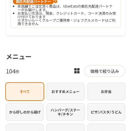
委託先配達パートナー
?
本店舗でご注文頂く商品は、UberEatsの委託先配達パートナ
ーがお届けします。
お支払い方法は、現金、クレジットカード、コード決済のみ受
け付けております

※すかいらーくグループご優待券・ジェフグルメカードはご利
用できません
メニュー
104
表
価格で絞り込み
件
示
を
すべて
おすすめメニュー
お弁当
切
り
替
ハンバーグ/ステー
から好しのから揚げ
ピザ/パスタ/うどん
キ/チキン
え