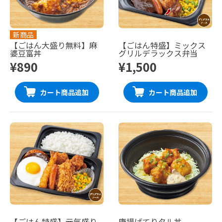
新商品
【ごはん大盛り無料】麻
【ごはん特盛】ミックス
婆豆富丼
グリルデラックス弁当
¥890
¥1,500
カート商品追加
カート商品追加
【ごはん特盛】元気盛り
唐揚げてりタル丼