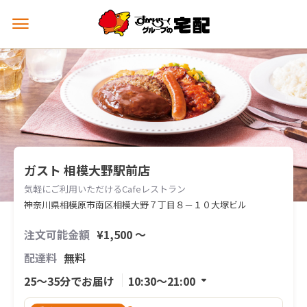
メ
ニ
ュ
ー
を
開
く
ガスト 相模大野駅前店
気軽にご利用いただけるCafeレストラン
神奈川県相模原市南区相模大野７丁目８－１０大塚ビル
注文可能金額
¥1,500 〜
配達料
無料
25〜35分でお届け
10:30〜21:00