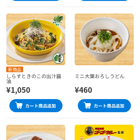
新商品
しらすときのこの出汁醤
ミニ大葉おろしうどん
油
¥1,050
¥460
カート商品追加
カート商品追加