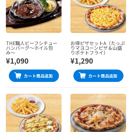
THE職人ビーフシチュー
お得ピザセットA（たっぷ
ハンバーグ〜ホイル包
りマヨコーンピザ＆山盛
み〜
りポテトフライ）
¥1,090
¥1,290
カート商品追加
カート商品追加