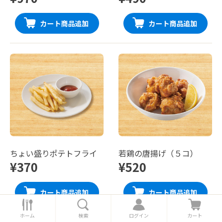
カート商品追加
カート商品追加
ちょい盛りポテトフライ
若鶏の唐揚げ（５コ）
¥370
¥520
カート商品追加
カート商品追加
ホ
検
ロ
カ
ー
索
グ
ー
ホーム
検索
ログイン
カート