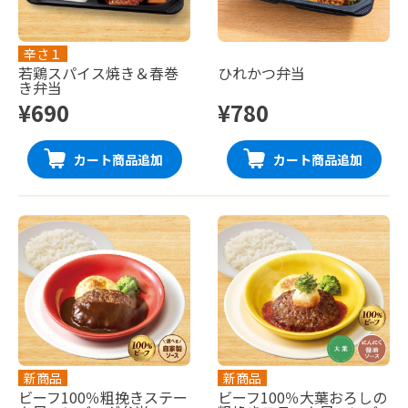
辛さ１
若鶏スパイス焼き＆春巻
ひれかつ弁当
き弁当
¥690
¥780
カート商品追加
カート商品追加
新商品
新商品
ビーフ100％粗挽きステー
ビーフ100％大葉おろしの