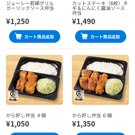
ジューシー若鶏グリル
カットステーキ（6枚）ネ
ガーリックソース弁当
ギ＆にんにく醤油ソース
弁当
¥1,250
¥1,490
カート商品追加
カート商品追加
から好し弁当 ４個
から好し弁当 ６個
¥1,050
¥1,350