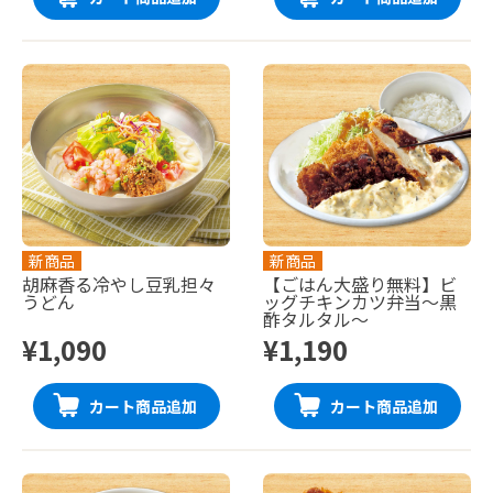
新商品
新商品
胡麻香る冷やし豆乳担々
【ごはん大盛り無料】ビ
うどん
ッグチキンカツ弁当〜黒
酢タルタル〜
¥1,090
¥1,190
カート商品追加
カート商品追加