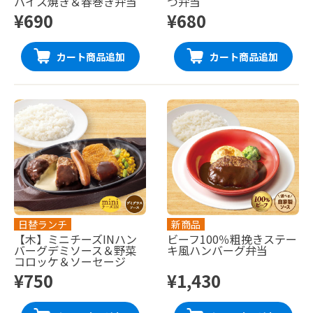
パイス焼き＆春巻き弁当
つ弁当
¥690
¥680
カート商品追加
カート商品追加
日替ランチ
新商品
【木】ミニチーズINハン
ビーフ100％粗挽きステー
バーグデミソース＆野菜
キ風ハンバーグ弁当
コロッケ＆ソーセージ
¥750
¥1,430