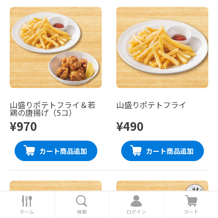
山盛りポテトフライ＆若
山盛りポテトフライ
鶏の唐揚げ（5コ）
¥970
¥490
カート商品追加
カート商品追加
ホ
検
ロ
カ
ー
索
グ
ー
ホーム
検索
ログイン
カート