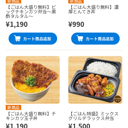
新商品
新商品
【ごはん大盛り無料】ビ
【ごはん大盛り無料】濃
ッグチキンカツ弁当〜黒
厚とんてき丼
酢タルタル〜
¥1,190
¥990
カート商品追加
カート商品追加
新商品
【ごはん大盛り無料】チ
【ごはん特盛】ミックス
キンカツ玉子丼
グリルデラックス弁当
¥1,190
¥1,500