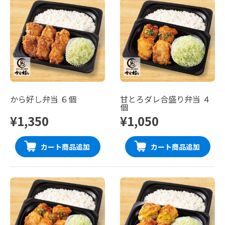
から好し弁当 ６個
甘とろダレ合盛り弁当 ４
個
¥1,350
¥1,050
カート商品追加
カート商品追加