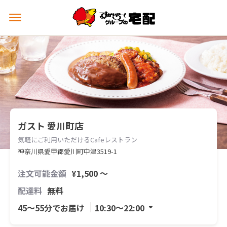
メ
ニ
ュ
ー
を
開
く
ガスト 愛川町店
気軽にご利用いただけるCafeレストラン
神奈川県愛甲郡愛川町中津3519-1
注文可能金額
¥1,500 〜
配達料
無料
45〜55分でお届け
10:30〜22:00