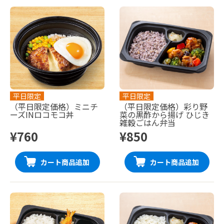
平日限定
平日限定
（平日限定価格）ミニチ
（平日限定価格）彩り野
ーズINロコモコ丼
菜の黒酢から揚げ ひじき
雑穀ごはん弁当
¥760
¥850
カート商品追加
カート商品追加