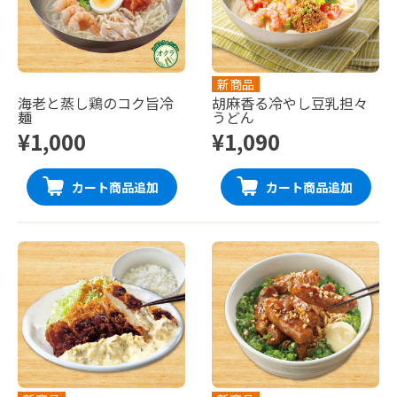
新商品
海老と蒸し鶏のコク旨冷
胡麻香る冷やし豆乳担々
麺
うどん
¥1,000
¥1,090
カート商品追加
カート商品追加