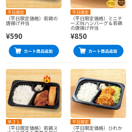
平日限定
平日限定
（平日限定価格）若鶏の
（平日限定価格）ミニチ
唐揚げ弁当
ーズINハンバーグ＆若鶏
の唐揚げ弁当
¥590
¥850
カート商品追加
カート商品追加
辛さ１
平日限定
（平日限定価格）若鶏ス
（平日限定価格）ひれか