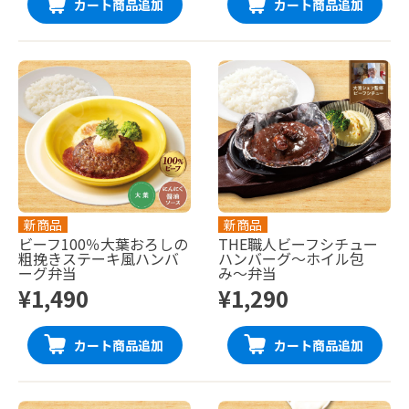
カート商品追加
カート商品追加
新商品
新商品
ビーフ100％大葉おろしの
THE職人ビーフシチュー
粗挽きステーキ風ハンバ
ハンバーグ〜ホイル包
ーグ弁当
み〜弁当
¥1,490
¥1,290
カート商品追加
カート商品追加