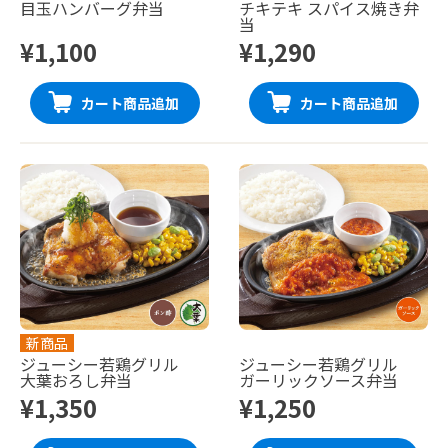
目玉ハンバーグ弁当
チキテキ スパイス焼き弁
当
¥1,100
¥1,290
カート商品追加
カート商品追加
新商品
ジューシー若鶏グリル
ジューシー若鶏グリル
大葉おろし弁当
ガーリックソース弁当
¥1,350
¥1,250