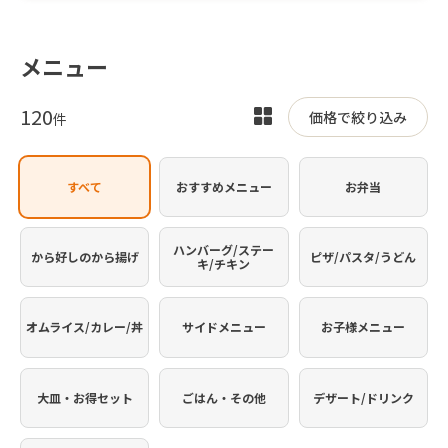
メニュー
120
表
価格で絞り込み
件
示
を
すべて
おすすめメニュー
お弁当
切
り
替
ハンバーグ/ステー
から好しのから揚げ
ピザ/パスタ/うどん
キ/チキン
え
オムライス/カレー/丼
サイドメニュー
お子様メニュー
大皿・お得セット
ごはん・その他
デザート/ドリンク