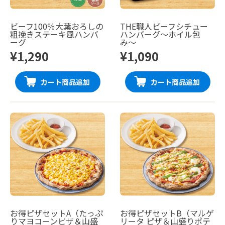
ビーフ100％大葉おろしの
THE職人ビーフシチュー
粗挽きステーキ風ハンバ
ハンバーグ〜ホイル包
ーグ
み〜
¥1,290
¥1,090
カート商品追加
カート商品追加
お得ピザセットA（たっぷ
お得ピザセットB（マルゲ
りマヨコーンピザ＆山盛
リータ ピザ＆山盛りポテ