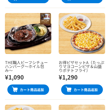
THE職人ビーフシチュー
お得ピザセットA（たっぷ
ハンバーグ〜ホイル包
りマヨコーンピザ＆山盛
み〜
りポテトフライ）
¥1,090
¥1,290
カート商品追加
カート商品追加