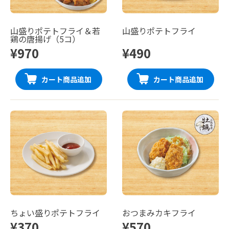
山盛りポテトフライ＆若
山盛りポテトフライ
鶏の唐揚げ（5コ）
¥970
¥490
カート商品追加
カート商品追加
ちょい盛りポテトフライ
おつまみカキフライ
¥370
¥570