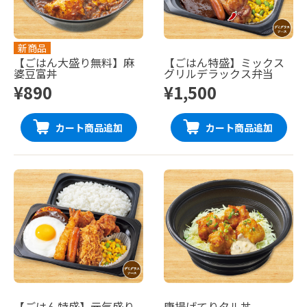
新商品
【ごはん大盛り無料】麻
【ごはん特盛】ミックス
婆豆富丼
グリルデラックス弁当
¥890
¥1,500
カート商品追加
カート商品追加
【ごはん特盛】元気盛り
唐揚げてりタル丼