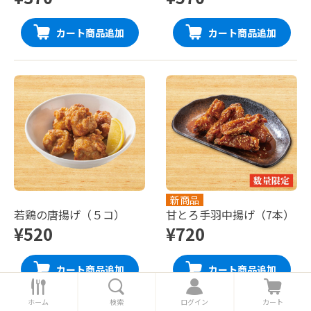
カート商品追加
カート商品追加
新商品
若鶏の唐揚げ（５コ）
甘とろ手羽中揚げ（7本）
¥520
¥720
カート商品追加
カート商品追加
ホ
検
ロ
カ
ー
索
グ
ー
ホーム
検索
ログイン
カート