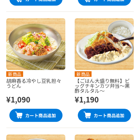
新商品
新商品
胡麻香る冷やし豆乳担々
【ごはん大盛り無料】ビ
うどん
ッグチキンカツ弁当〜黒
酢タルタル〜
¥1,090
¥1,190
カート商品追加
カート商品追加