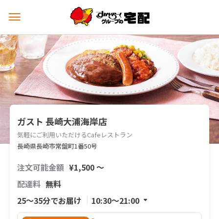
メ
ニ
ュ
ー
を
開
く
ガスト 長崎大浦海岸店
気軽にご利用いただけるCafeレストラン
長崎県長崎市常盤町1番50号
注文可能金額
¥1,500 〜
配達料
無料
25〜35分でお届け
10:30〜21:00