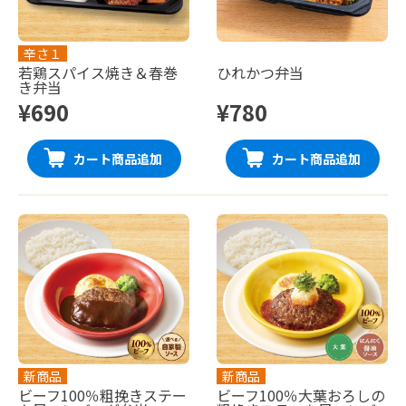
辛さ１
若鶏スパイス焼き＆春巻
ひれかつ弁当
き弁当
¥690
¥780
カート商品追加
カート商品追加
新商品
新商品
ビーフ100％粗挽きステー
ビーフ100％大葉おろしの