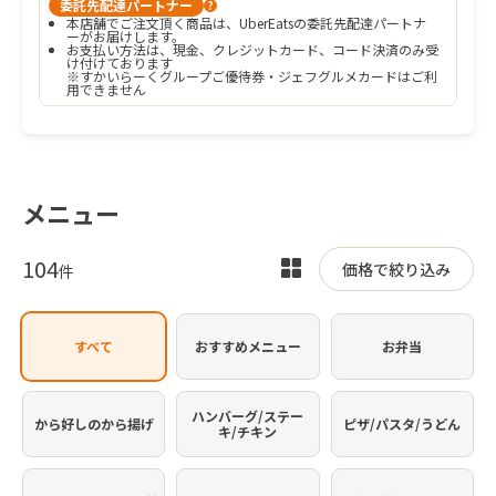
委託先配達パートナー
?
本店舗でご注文頂く商品は、UberEatsの委託先配達パートナ
ーがお届けします。
お支払い方法は、現金、クレジットカード、コード決済のみ受
け付けております

※すかいらーくグループご優待券・ジェフグルメカードはご利
用できません
メニュー
104
表
価格で絞り込み
件
示
を
すべて
おすすめメニュー
お弁当
切
り
替
ハンバーグ/ステー
から好しのから揚げ
ピザ/パスタ/うどん
キ/チキン
え