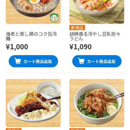
新商品
海老と蒸し鶏のコク旨冷
胡麻香る冷やし豆乳担々
麺
うどん
¥1,000
¥1,090
カート商品追加
カート商品追加