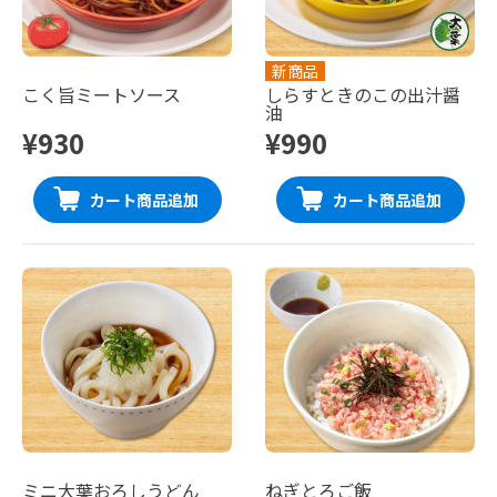
新商品
こく旨ミートソース
しらすときのこの出汁醤
油
¥930
¥990
カート商品追加
カート商品追加
ミニ大葉おろしうどん
ねぎとろご飯