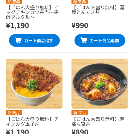
新商品
新商品
【ごはん大盛り無料】ビ
【ごはん大盛り無料】濃
ッグチキンカツ弁当〜黒
厚とんてき丼
酢タルタル〜
¥1,190
¥990
カート商品追加
カート商品追加
新商品
新商品
【ごはん大盛り無料】チ
【ごはん大盛り無料】麻
キンカツ玉子丼
婆豆富丼
¥1,190
¥890