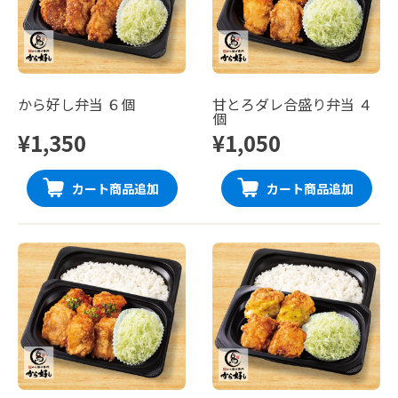
から好し弁当 ６個
甘とろダレ合盛り弁当 ４
個
¥1,350
¥1,050
カート商品追加
カート商品追加