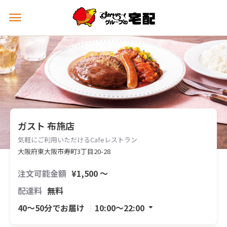
メ
ニ
ュ
ー
を
開
く
ガスト 布施店
気軽にご利用いただけるCafeレストラン
大阪府東大阪市寿町3丁目20-28
注文可能金額
¥1,500 〜
配達料
無料
40〜50分でお届け
10:00〜22:00