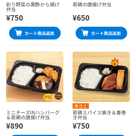
彩り野菜の黒酢から揚げ
若鶏の唐揚げ弁当
弁当
¥750
¥650
カート商品追加
カート商品追加
辛さ１
ミニチーズINハンバーグ
若鶏スパイス焼き＆春巻
＆若鶏の唐揚げ弁当
き弁当
¥890
¥750