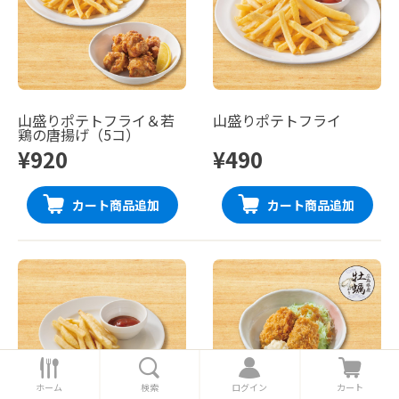
山盛りポテトフライ＆若
山盛りポテトフライ
鶏の唐揚げ（5コ）
¥920
¥490
カート商品追加
カート商品追加
ホ
検
ロ
カ
ー
索
グ
ー
ホーム
検索
ログイン
カート