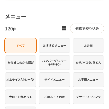
メニュー
120
表
価格で絞り込み
件
示
を
すべて
おすすめメニュー
お弁当
切
り
替
ハンバーグ/ステー
から好しのから揚げ
ピザ/パスタ/うどん
キ/チキン
え
オムライス/カレー/丼
サイドメニュー
お子様メニュー
大皿・お得セット
ごはん・その他
デザート/ドリンク