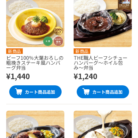
新商品
新商品
ビーフ100％大葉おろしの
THE職人ビーフシチュー
粗挽きステーキ風ハンバ
ハンバーグ〜ホイル包
ーグ弁当
み〜弁当
¥1,440
¥1,240
カート商品追加
カート商品追加