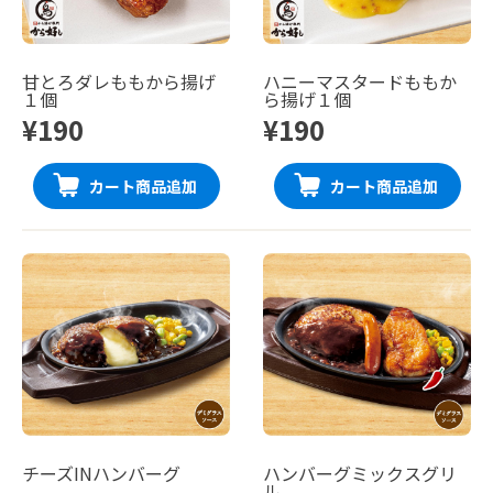
甘とろダレももから揚げ
ハニーマスタードももか
１個
ら揚げ１個
¥190
¥190
カート商品追加
カート商品追加
チーズINハンバーグ
ハンバーグミックスグリ
ル