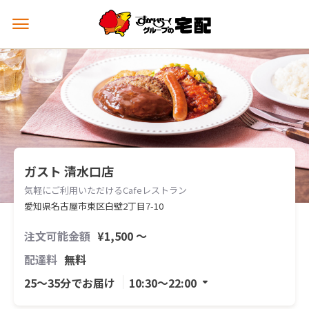
メ
ニ
ュ
ー
を
開
く
ガスト 清水口店
気軽にご利用いただけるCafeレストラン
愛知県名古屋市東区白壁2丁目7-10
注文可能金額
¥1,500 〜
配達料
無料
25〜35分でお届け
10:30〜22:00