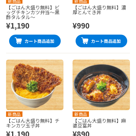
新商品
新商品
【ごはん大盛り無料】ビ
【ごはん大盛り無料】濃
ッグチキンカツ弁当〜黒
厚とんてき丼
酢タルタル〜
¥1,190
¥990
カート商品追加
カート商品追加
新商品
新商品
【ごはん大盛り無料】チ
【ごはん大盛り無料】麻
キンカツ玉子丼
婆豆富丼
¥1,190
¥890