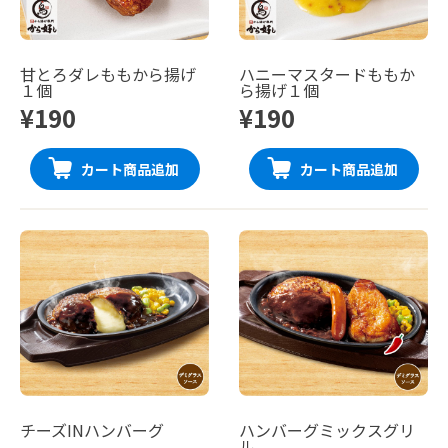
甘とろダレももから揚げ
ハニーマスタードももか
１個
ら揚げ１個
¥190
¥190
カート商品追加
カート商品追加
チーズINハンバーグ
ハンバーグミックスグリ
ル