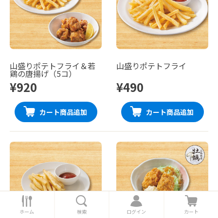
山盛りポテトフライ＆若
山盛りポテトフライ
鶏の唐揚げ（5コ）
¥920
¥490
カート商品追加
カート商品追加
ホ
検
ロ
カ
ー
索
グ
ー
ホーム
検索
ログイン
カート