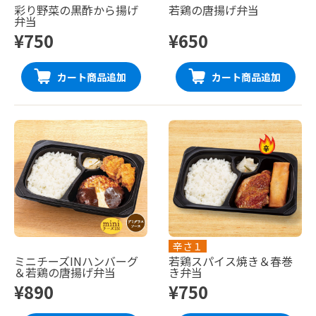
彩り野菜の黒酢から揚げ
若鶏の唐揚げ弁当
弁当
¥750
¥650
カート商品追加
カート商品追加
辛さ１
ミニチーズINハンバーグ
若鶏スパイス焼き＆春巻
＆若鶏の唐揚げ弁当
き弁当
¥890
¥750