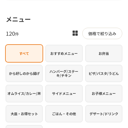
メニュー
120
表
価格で絞り込み
件
示
を
すべて
おすすめメニュー
お弁当
切
り
替
ハンバーグ/ステー
から好しのから揚げ
ピザ/パスタ/うどん
キ/チキン
え
オムライス/カレー/丼
サイドメニュー
お子様メニュー
大皿・お得セット
ごはん・その他
デザート/ドリンク