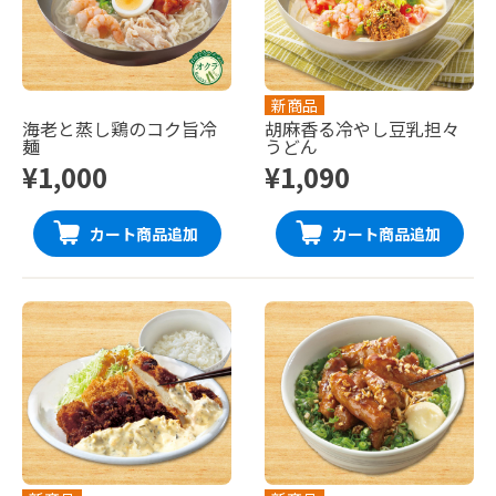
新商品
海老と蒸し鶏のコク旨冷
胡麻香る冷やし豆乳担々
麺
うどん
¥1,000
¥1,090
カート商品追加
カート商品追加