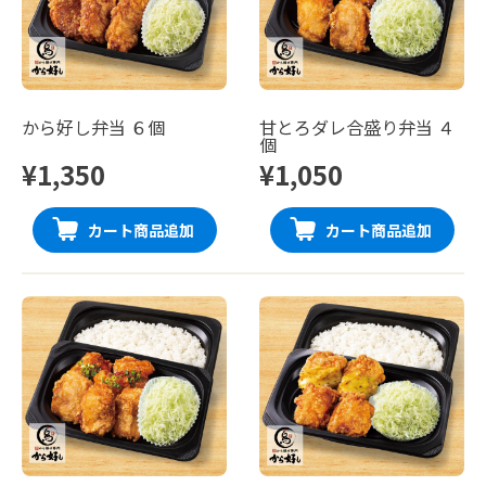
から好し弁当 ６個
甘とろダレ合盛り弁当 ４
個
¥1,350
¥1,050
カート商品追加
カート商品追加