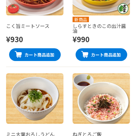
新商品
こく旨ミートソース
しらすときのこの出汁醤
油
¥930
¥990
カート商品追加
カート商品追加
ミニ大葉おろしうどん
ねぎとろご飯