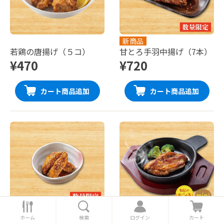
新商品
若鶏の唐揚げ（５コ）
甘とろ手羽中揚げ（7本）
¥470
¥720
カート商品追加
カート商品追加
ホ
検
ロ
カ
新商品
新商品
ー
索
グ
ー
ホーム
検索
ログイン
カート
甘とろ手羽中揚げ（3本）
若鶏スパイス焼き（1枚）