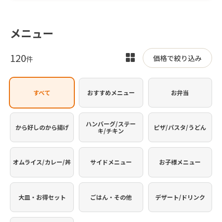
メニュー
120
表
価格で絞り込み
件
示
を
すべて
おすすめメニュー
お弁当
切
り
替
ハンバーグ/ステー
から好しのから揚げ
ピザ/パスタ/うどん
キ/チキン
え
オムライス/カレー/丼
サイドメニュー
お子様メニュー
大皿・お得セット
ごはん・その他
デザート/ドリンク