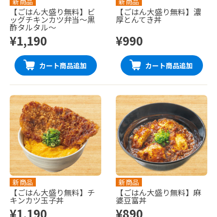
新商品
新商品
【ごはん大盛り無料】ビ
【ごはん大盛り無料】濃
ッグチキンカツ弁当〜黒
厚とんてき丼
酢タルタル〜
¥1,190
¥990
カート商品追加
カート商品追加
新商品
新商品
【ごはん大盛り無料】チ
【ごはん大盛り無料】麻
キンカツ玉子丼
婆豆富丼
¥1,190
¥890