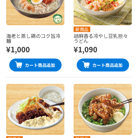
新商品
海老と蒸し鶏のコク旨冷
胡麻香る冷やし豆乳担々
麺
うどん
¥1,000
¥1,090
カート商品追加
カート商品追加