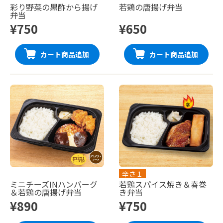
彩り野菜の黒酢から揚げ
若鶏の唐揚げ弁当
弁当
¥750
¥650
カート商品追加
カート商品追加
辛さ１
ミニチーズINハンバーグ
若鶏スパイス焼き＆春巻
＆若鶏の唐揚げ弁当
き弁当
¥890
¥750