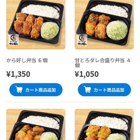
から好し弁当 ６個
甘とろダレ合盛り弁当 ４
個
¥1,350
¥1,050
カート商品追加
カート商品追加