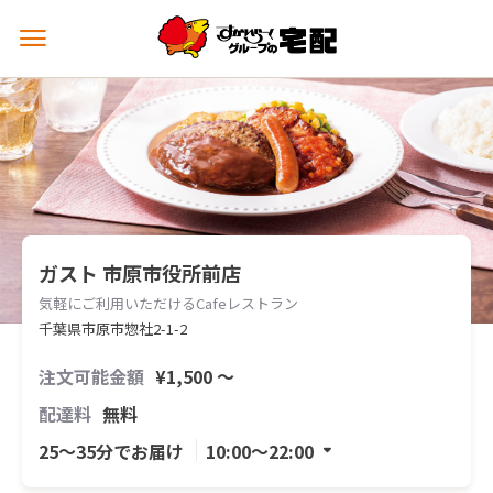
メ
ニ
ュ
ー
を
開
く
ガスト 市原市役所前店
気軽にご利用いただけるCafeレストラン
千葉県市原市惣社2-1-2
注文可能金額
¥1,500 〜
配達料
無料
25〜35分でお届け
10:00〜22:00