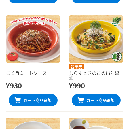
新商品
こく旨ミートソース
しらすときのこの出汁醤
油
¥930
¥990
カート商品追加
カート商品追加