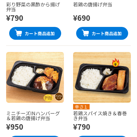
彩り野菜の黒酢から揚げ
若鶏の唐揚げ弁当
弁当
¥790
¥690
カート商品追加
カート商品追加
辛さ１
ミニチーズINハンバーグ
若鶏スパイス焼き＆春巻
＆若鶏の唐揚げ弁当
き弁当
¥950
¥790