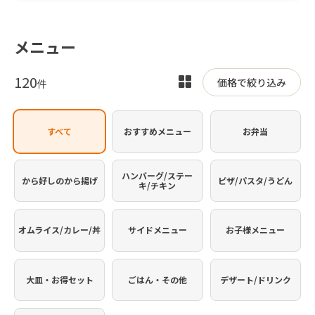
メニュー
120
表
価格で絞り込み
件
示
を
すべて
おすすめメニュー
お弁当
切
り
替
ハンバーグ/ステー
から好しのから揚げ
ピザ/パスタ/うどん
キ/チキン
え
オムライス/カレー/丼
サイドメニュー
お子様メニュー
大皿・お得セット
ごはん・その他
デザート/ドリンク