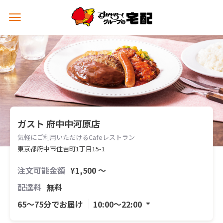
メ
ニ
ュ
ー
を
開
く
ガスト 府中中河原店
気軽にご利用いただけるCafeレストラン
東京都府中市住吉町1丁目15-1
注文可能金額
¥1,500 〜
配達料
無料
65〜75分でお届け
10:00〜22:00