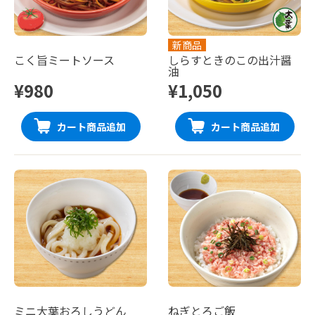
新商品
こく旨ミートソース
しらすときのこの出汁醤
油
¥980
¥1,050
カート商品追加
カート商品追加
ミニ大葉おろしうどん
ねぎとろご飯