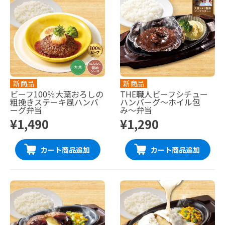
新商品
新商品
ビーフ100％大葉おろしの
THE職人ビーフシチュー
粗挽きステーキ風ハンバ
ハンバーグ〜ホイル包
ーグ弁当
み〜弁当
¥1,490
¥1,290
カート商品追加
カート商品追加