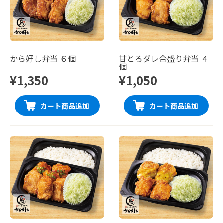
から好し弁当 ６個
甘とろダレ合盛り弁当 ４
個
¥1,350
¥1,050
カート商品追加
カート商品追加