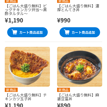
新商品
新商品
【ごはん大盛り無料】ビ
【ごはん大盛り無料】濃
ッグチキンカツ弁当〜黒
厚とんてき丼
酢タルタル〜
¥1,190
¥990
カート商品追加
カート商品追加
新商品
新商品
【ごはん大盛り無料】チ
【ごはん大盛り無料】麻
キンカツ玉子丼
婆豆富丼
¥1,190
¥890