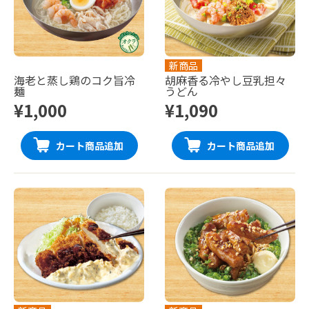
新商品
海老と蒸し鶏のコク旨冷
胡麻香る冷やし豆乳担々
麺
うどん
¥1,000
¥1,090
カート商品追加
カート商品追加