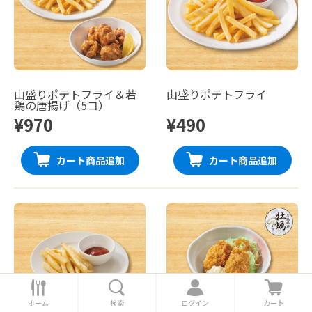
山盛りポテトフライ＆若
山盛りポテトフライ
鶏の唐揚げ（5コ）
¥970
¥490
カート商品追加
カート商品追加
ホ
検
ロ
カ
ー
索
グ
ー
ホーム
検索
ログイン
カート