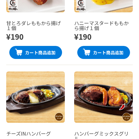
甘とろダレももから揚げ
ハニーマスタードももか
１個
ら揚げ１個
¥190
¥190
カート商品追加
カート商品追加
チーズINハンバーグ
ハンバーグミックスグリ
ル