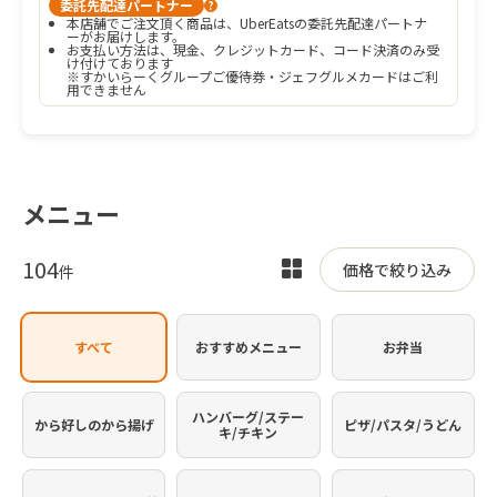
委託先配達パートナー
?
本店舗でご注文頂く商品は、UberEatsの委託先配達パートナ
ーがお届けします。
お支払い方法は、現金、クレジットカード、コード決済のみ受
け付けております

※すかいらーくグループご優待券・ジェフグルメカードはご利
用できません
メニュー
104
表
価格で絞り込み
件
示
を
すべて
おすすめメニュー
お弁当
切
り
替
ハンバーグ/ステー
から好しのから揚げ
ピザ/パスタ/うどん
キ/チキン
え