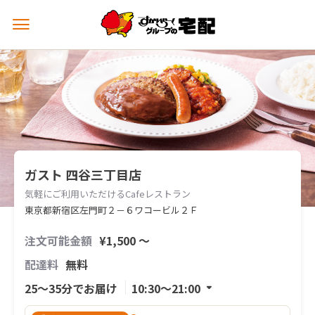
メ
ニ
ュ
ー
を
開
く
ガスト 四谷三丁目店
気軽にご利用いただけるCafeレストラン
東京都新宿区左門町２－６ワコービル２Ｆ
注文可能金額
¥1,500 〜
配達料
無料
25〜35分でお届け
10:30〜21:00