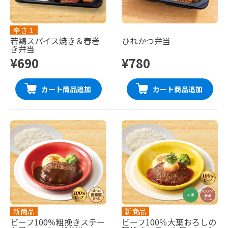
辛さ１
若鶏スパイス焼き＆春巻
ひれかつ弁当
き弁当
¥690
¥780
カート商品追加
カート商品追加
新商品
新商品
ビーフ100％粗挽きステー
ビーフ100％大葉おろしの