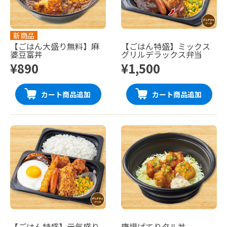
新商品
【ごはん大盛り無料】麻
【ごはん特盛】ミックス
婆豆富丼
グリルデラックス弁当
¥890
¥1,500
カート商品追加
カート商品追加
【ごはん特盛】元気盛り
唐揚げてりタル丼