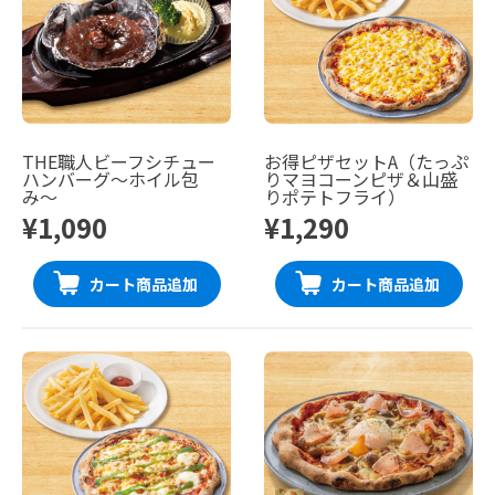
THE職人ビーフシチュー
お得ピザセットA（たっぷ
ハンバーグ〜ホイル包
りマヨコーンピザ＆山盛
み〜
りポテトフライ）
¥1,090
¥1,290
カート商品追加
カート商品追加