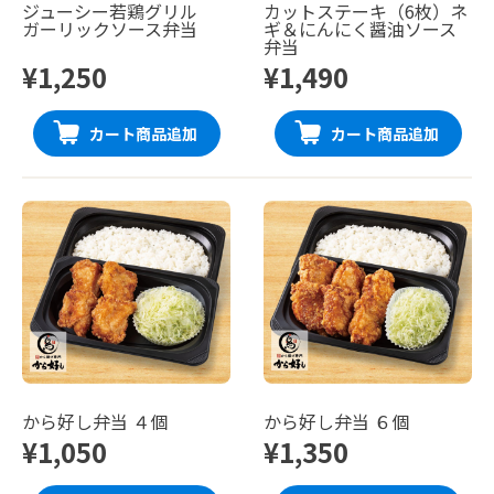
ジューシー若鶏グリル
カットステーキ（6枚）ネ
ガーリックソース弁当
ギ＆にんにく醤油ソース
弁当
¥1,250
¥1,490
カート商品追加
カート商品追加
から好し弁当 ４個
から好し弁当 ６個
¥1,050
¥1,350