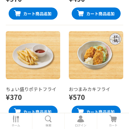
カート商品追加
カート商品追加
ちょい盛りポテトフライ
おつまみカキフライ
¥370
¥570
カート商品追加
カート商品追加
ホ
検
ロ
カ
ー
索
グ
ー
ホーム
検索
ログイン
カート