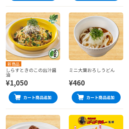
新商品
しらすときのこの出汁醤
ミニ大葉おろしうどん
油
¥1,050
¥460
カート商品追加
カート商品追加