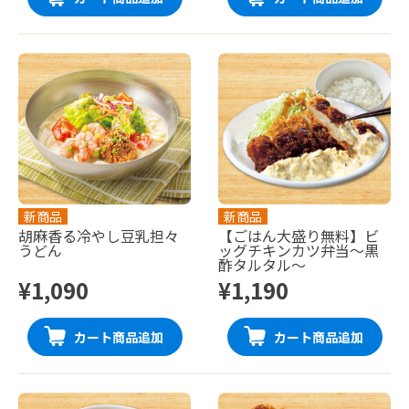
新商品
新商品
胡麻香る冷やし豆乳担々
【ごはん大盛り無料】ビ
うどん
ッグチキンカツ弁当〜黒
酢タルタル〜
¥1,090
¥1,190
カート商品追加
カート商品追加