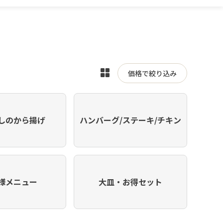
表
価格で絞り込み
示
を
切
しのから揚げ
ハンバーグ/ステーキ/チキン
り
替
え
様メニュー
大皿・お得セット