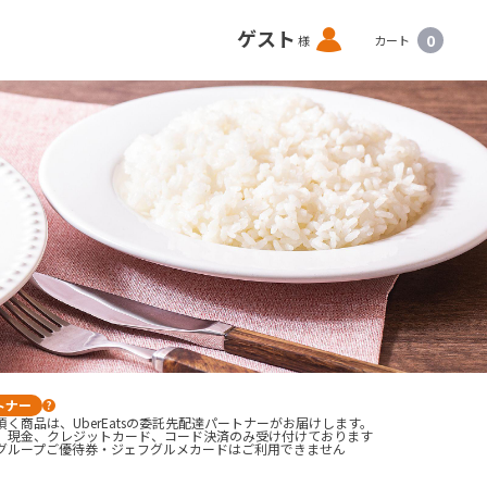
ロ
ゲスト
0
様
カート
グ
イ
ン
トナー
?
く商品は、UberEatsの委託先配達パートナーがお届けします。
、現金、クレジットカード、コード決済のみ受け付けております

グループご優待券・ジェフグルメカードはご利用できません