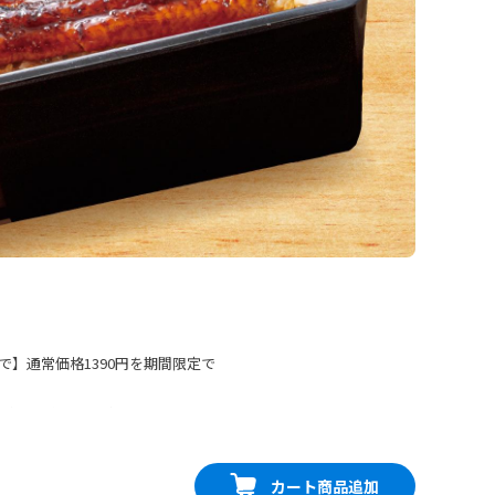
まで】通常価格1390円を期間限定で
ぎ。ほどよく香ばしさを残したう
が相性抜群。※うなぎには小骨が
写真はイメージです。専用容器で
カート商品追加