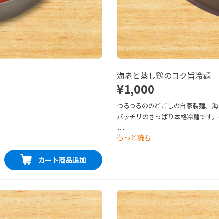
海老と蒸し鶏のコク旨冷麺
¥1,000
つるつるののどごしの自家製麺。海
バッチリのさっぱり本格冷麺です。
★☆☆）

…
もっと読む
生麺orゆで麺 どちらか選べます。
カート商品追加