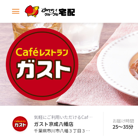
メ
ニ
ュ
ー
を
開
く
気軽にご利用いただけるCafeレストラン
お届け時間
ガスト京成八幡店
25〜35分
千葉県市川市八幡３丁目３－１