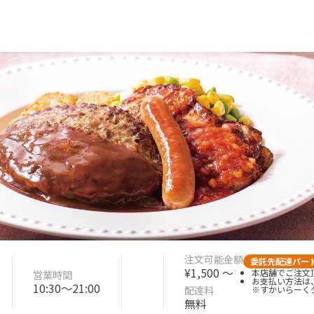
注文可能金額
委託先配達パー
¥1,500 〜
本店舗でご注文頂
営業時間
お支払い方法は
10:30〜21:00
配達料
※すかいらーく
無料