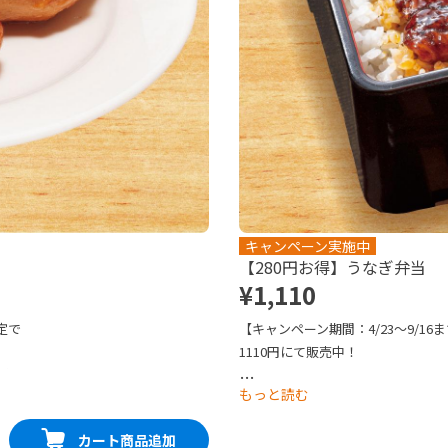
キャンペーン実施中
【280円お得】うなぎ弁当
¥1,110
定で
【キャンペーン期間：4/23～9/16
1110円にて販売中！

を豪華
「ふっくらやわらか」な自慢のうな
…
もっと読む
なぎと甘すぎずキレのある焼きダレ
ございますのでご注意ください。※
カート商品追加
お届けします。