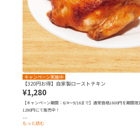
キャンペーン実施中
【320円お得】自家製ローストチキン
¥1,280
【キャンペーン期間：6/4～9/16まで】通常価格1600円を期間限
1280円にて販売中！

自社工場で丸ごと焼き上げた鶏肉は、しっとりやわらか。食卓
…
もっと読む
に彩る一品です。

写真はイメージです。