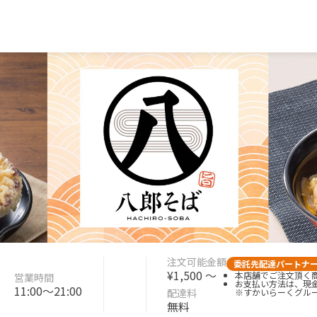
注文可能金額
委託先配達パートナ
¥1,500 〜
本店舗でご注文頂く商
営業時間
お支払い方法は、現
11:00〜21:00
配達料
※すかいらーくグル
無料