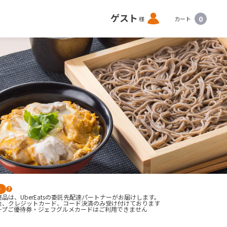
ロ
ゲスト
0
様
カート
グ
イ
ン
ー
?
品は、UberEatsの委託先配達パートナーがお届けします。
金、クレジットカード、コード決済のみ受け付けております

ープご優待券・ジェフグルメカードはご利用できません