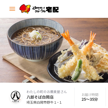
メ
ニ
ュ
ー
を
開
く
わたしの町のお蕎麦屋さん
お届け時間
八郎そば白岡店
25〜35分
埼玉県白岡市野牛１−１