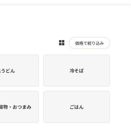
表
価格で絞り込み
示
を
切
温うどん
冷そば
り
替
え
揚物・おつまみ
ごはん