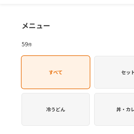
メニュー
59
件
すべて
セッ
冷うどん
丼・カ