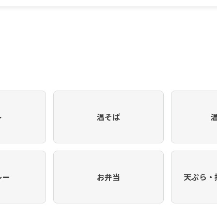
ト
温そば
レー
お弁当
天ぷら・