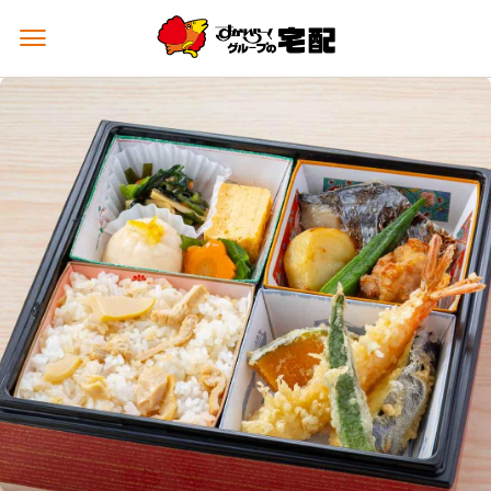
メ
ニ
ュ
ー
を
開
く