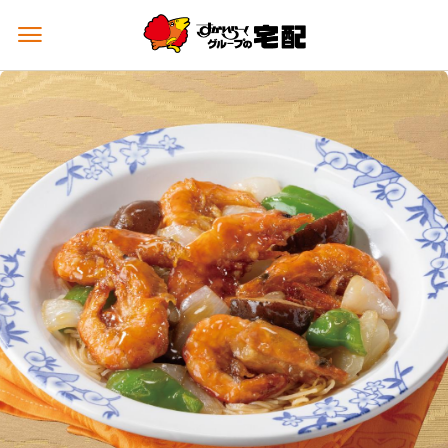
メ
ニ
ュ
ー
を
開
く