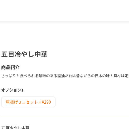
五目冷やし中華
商品紹介
さっぱりと食べられる酸味のある醤油だれは昔ながらの日本の味！具材は定
オプション1
唐揚げ３コセット + ¥290
五目冷やし中華