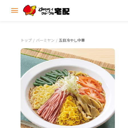
メ
ニ
ュ
ー
を
開
トップ
バーミヤン
五目冷やし中華
く