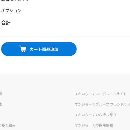
オプション
合計
カート商品追加
問
すかいらーくコーポレートサイト
法
すかいらーくグループ ブランドサ
すかいらーくのお持ち帰り
の取り組み
すかいらーくの採用情報