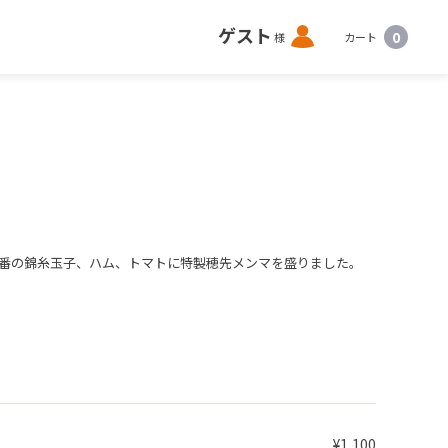
ロ
ゲスト
0
様
カート
グ
イ
ン
番の錦糸玉子、ハム、トマトに特製穂先メンマを盛りました。
¥1,100