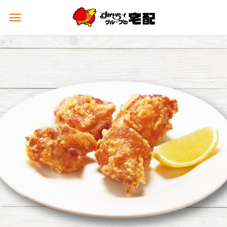
メ
ニ
ュ
ー
を
開
く