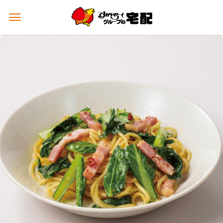
メ
ニ
ュ
ー
を
開
く