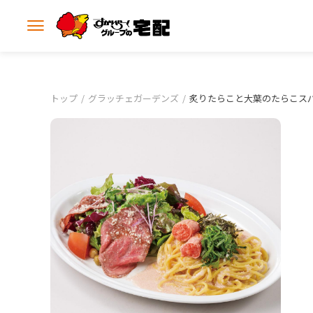
メ
ニ
ュ
ー
を
開
トップ
グラッチェガーデンズ
炙りたらこと大葉のたらこス
く