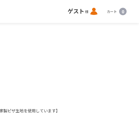
ロ
ゲスト
0
様
カート
グ
イ
ン
家製ピザ生地を使用しています】