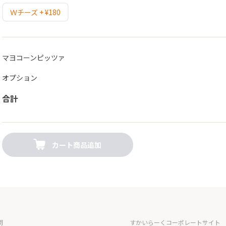
Ｗチーズ + ¥180
マヨコーンピッツァ
オプション
合計
カート商品追加
問
すかいらーくコーポレートサイト