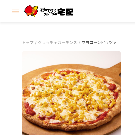
メ
ニ
ュ
ー
を
開
トップ
グラッチェガーデンズ
マヨコーンピッツァ
く