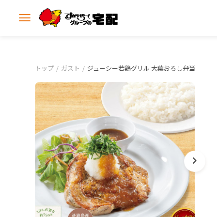
メ
ニ
ュ
ー
を
開
トップ
ガスト
ジューシー若鶏グリル 大葉おろし弁当
く
進
む