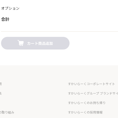
オプション
合計
カート商品追加
問
すかいらーくコーポレートサイト
法
すかいらーくグループ ブランドサ
すかいらーくのお持ち帰り
の取り組み
すかいらーくの採用情報