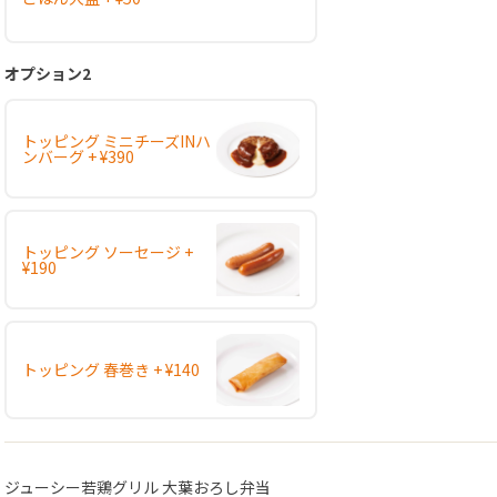
オプション2
トッピング ミニチーズINハ
ンバーグ + ¥390
トッピング ソーセージ +
¥190
トッピング 春巻き + ¥140
ジューシー若鶏グリル 大葉おろし弁当