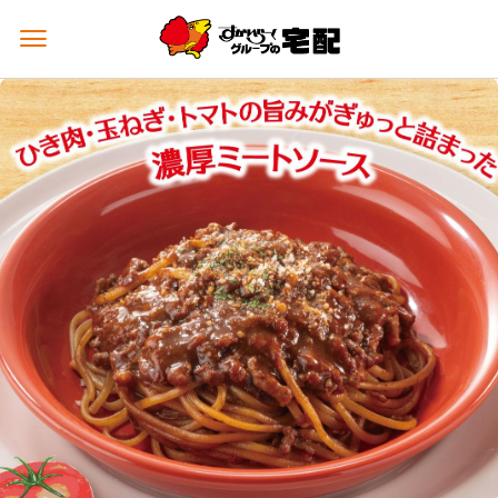
メ
ニ
ュ
ー
を
開
く