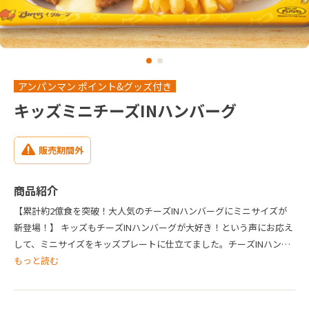
アンパンマン ポイント&グッズ付き
キッズミニチーズINハンバーグ
販売期間外
商品紹介
【累計約2億食を突破！大人気のチーズINハンバーグにミニサイズが
新登場！】 キッズもチーズINハンバーグが大好き！という声にお応え
して、ミニサイズをキッズプレートに仕立てました。チーズINハンバ
ーグはケチャップで、ふりかけごはん、フライドポテト、枝豆、ゼリ
もっと読む
ー（3個）と、キッズが大好きなものが大集合したプレートです。