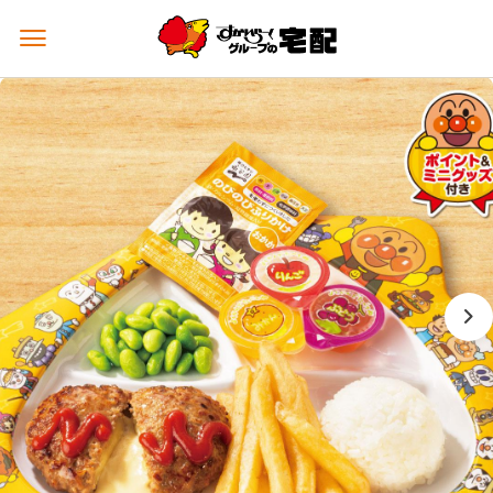
メ
ニ
ュ
ー
を
開
く
進
む